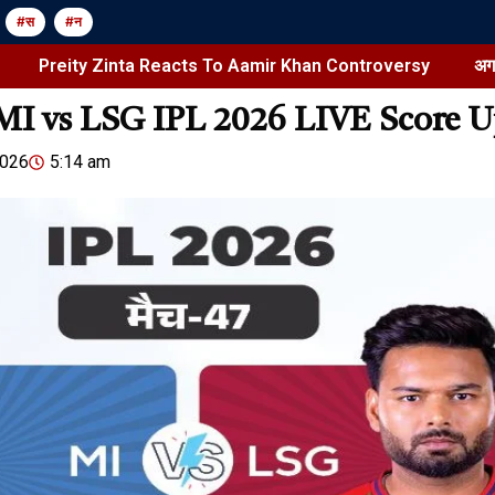
#स
#न
ty Zinta Reacts To Aamir Khan Controversy
अगस्त के पहले-
MI vs LSG IPL 2026 LIVE Score 
Jansarokar Bharat
Jansarokar Bhar
2026
5:14 am
Preity Zinta
Piyush Mishra in Ranchi |
Aamir Khan
Student Protest Support &
Aarambh Hai Prachand
August 9, 2026
/
शेयर करें -
August 9, 2026
/
1:08 pm
शेयर करें -