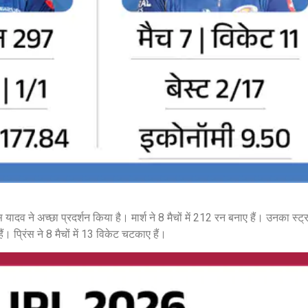
सुप्रीम कोर्ट के हस्तक्षेप के बाद
शिल्पा शेट्टी के 
एआर रहमान झुके:‘वीरा राजा वीरा’
बड़ी कानूनी रा
में जूनियर डागर ब्रदर्स को क्रेडिट
के बिटकॉइन मनी 
देंगे; कॉपीराइट विवाद…
मिली बेल,…
February 20, 2026
/
5:37 pm
February 20, 2026
शेयर करें -
शेयर करें -
ादव ने अच्छा प्रदर्शन किया है। मार्श ने 8 मैचों में 212 रन बनाए हैं। उनका स्
। प्रिंस ने 8 मैचों में 13 विकेट चटकाए हैं।