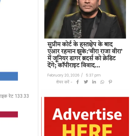
पति राज कुंद्रा को
सुप्रीम कोर्ट के हस्तक्षेप के बाद
शिल
हत:150 करोड़ रुपए
एआर रहमान झुके:‘वीरा राजा वीरा’
बड
लॉन्ड्रिंग केस में
में जूनियर डागर ब्रदर्स को क्रेडिट
के 
देंगे; कॉपीराइट विवाद…
मि
/
6:23 pm
February 20, 2026
/
5:37 pm
Feb
शेयर करें -
ट्राइक रेट 133.33