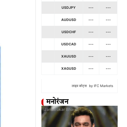
USDJPY
---
---
AUDUSD
---
---
USDCHF
---
---
USDCAD
---
---
XAUUSD
---
---
XAGUSD
---
---
लाइव कोट्स
by IFC Markets
मनोरंजन
at
Jansarokar Bharat
Jan