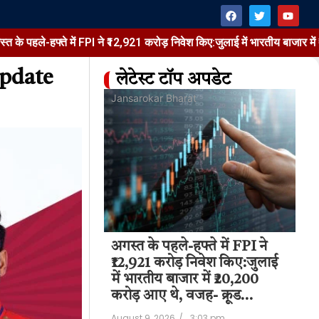
हफ्ते में FPI ने ₹12,921 करोड़ निवेश किए:जुलाई में भारतीय बाजार में ₹20,200
Update
लेटेस्ट टॉप अपडेट
at
Jansarokar Bharat
Jan
अगस्त के पहले-हफ्ते में FPI ने
 Reacts To
FM
₹12,921 करोड़ निवेश किए:जुलाई
 Controversy
| 
में भारतीय बाजार में ₹20,200
Du
3:22 pm
करोड़ आए थे, वजह- क्रूड…
Aug
August 9, 2026
/
3:03 pm