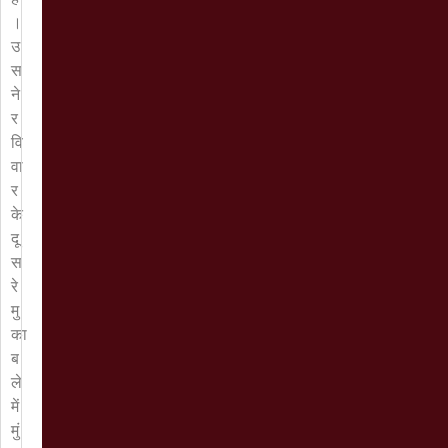
।
उ
स
ने
र
वि
वा
र
के
दू
स
रे
मु
का
ब
ले
में
मुं