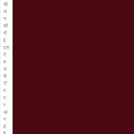
सी
ज
न
की
पॉ
इं
ट्स
टे
ब
ल
के
टॉ
प
प
र
आ
ग
ई
है