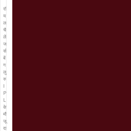
लिंक
रॉ
य
ल
चै
लें
ज
र्स
बें
ग
लु
रु
I
P
L
के
मौ
जू
दा