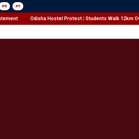
#स
#न
atement
Odisha Hostel Protest | Students Walk 12km Ov