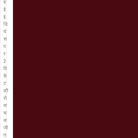
ब
ई
इं
डि
यं
स
प
र
2
वि
के
ट
की
रो
मां
च
क
जी
त