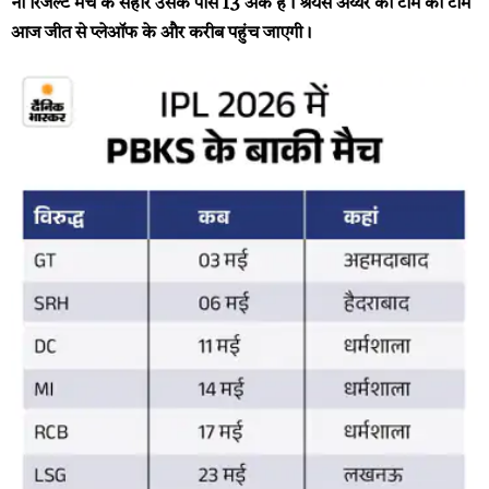
नो रिजल्ट मैच के सहारे उसके पास 13 अंक हैं। श्रेयस अय्यर की टीम की टीम
आज जीत से प्लेऑफ के और करीब पहुंच जाएगी।