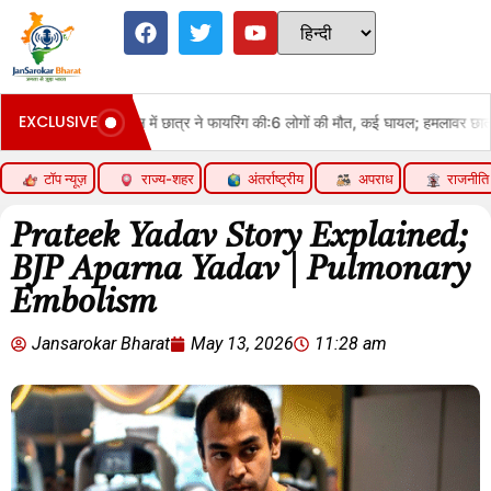
EXCLUSIVE
ं की मौत, कई घायल; हमलावर छात्र भी अस्पताल में भर्ती
स्क्रीनिंग में कुत्ते
टॉप न्यूज़
राज्य-शहर
अंतर्राष्ट्रीय
अपराध
राजनीति
Prateek Yadav Story Explained;
BJP Aparna Yadav | Pulmonary
Embolism
Jansarokar Bharat
May 13, 2026
11:28 am