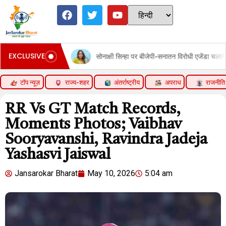
EXCLUSIVE
सोनाक्षी सिन्हा पर बीजेपी-सनातन विरोधी एजेंडा चलाने का दावा:पोस्ट में विराट कोहली और अ
टॉप न्यूज़
राज्य-शहर
अंतर्राष्ट्रीय
अपराध
राजनीति
RR Vs GT Match Records,
Moments Photos; Vaibhav
Sooryavanshi, Ravindra Jadeja
Yashasvi Jaiswal
Jansarokar Bharat
May 10, 2026
5:04 am