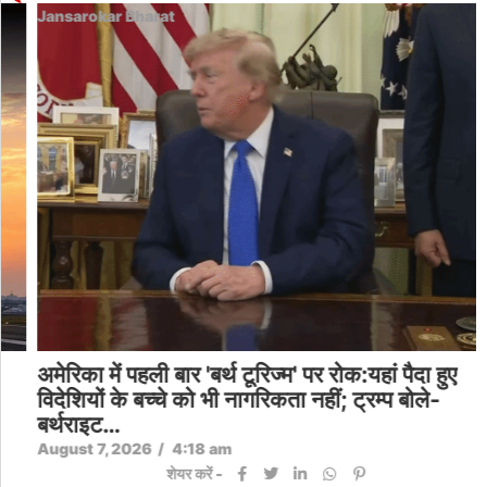
Jansarokar Bharat
अमेरिका में पहली बार 'बर्थ टूरिज्म' पर रोक:यहां पैदा हुए
विदेशियों के बच्चे को भी नागरिकता नहीं; ट्रम्प बोले-
बर्थराइट…
August 7, 2026
/
4:18 am
शेयर करें -