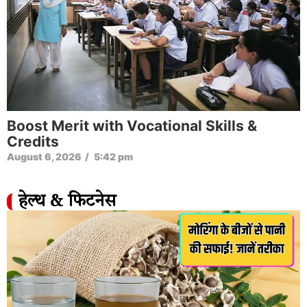
Boost Merit with Vocational Skills &
Credits
August 6, 2026
/
5:42 pm
हेल्थ & फिटनेस