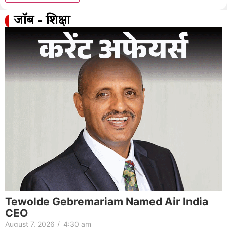
जॉब - शिक्षा
Tewolde Gebremariam Named Air India
CEO
August 7, 2026
/
4:30 am