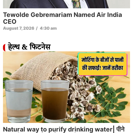
Tewolde Gebremariam Named Air India
CEO
August 7, 2026
/
4:30 am
हेल्थ & फिटनेस
Natural way to purify drinking water| पीने