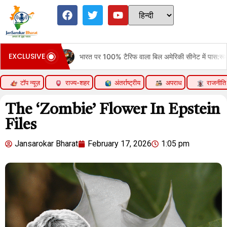
EXCLUSIVE
भारत पर 100% टैरिफ वाला बिल अमेरिकी सीनेट में पास:रूसी तेल खरीदने वाले 5 देशों पर कार्र
टॉप न्यूज़
राज्य-शहर
अंतर्राष्ट्रीय
अपराध
राजनीति
The ‘Zombie’ Flower In Epstein
Files
Jansarokar Bharat
February 17, 2026
1:05 pm