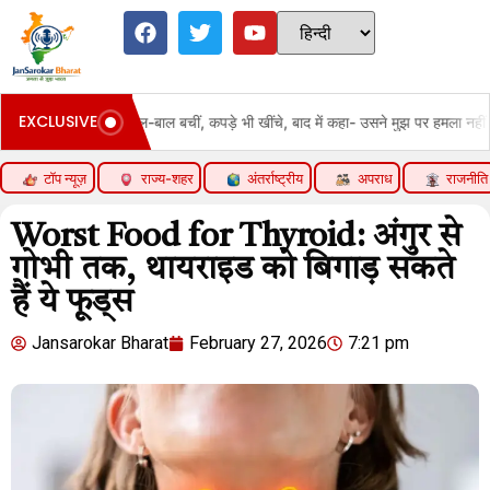
EXCLUSIVE
न पर हमला:बाल-बाल बचीं, कपड़े भी खींचे, बाद में कहा- उसने मुझ पर हमला नहीं किया
टॉप न्यूज़
राज्य-शहर
अंतर्राष्ट्रीय
अपराध
राजनीति
Worst Food for Thyroid: अंगुर से
गोभी तक, थायराइड को बिगाड़ सकते
हैं ये फूड्स
Jansarokar Bharat
February 27, 2026
7:21 pm