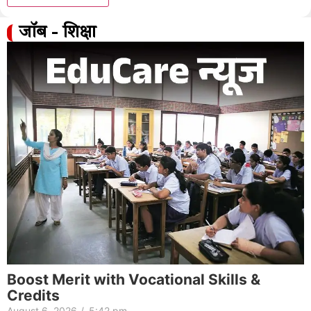
जॉब - शिक्षा
Boost Merit with Vocational Skills &
Credits
August 6, 2026
/
5:42 pm