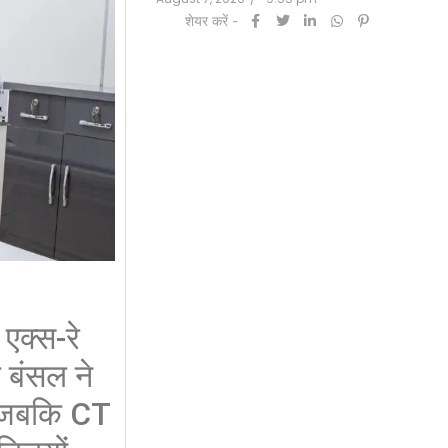
शेयर करें -
क्स-रे
 बंसल ने
ै, जबकि CT