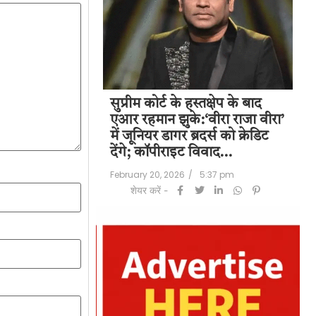
पति राज कुंद्रा को
सुप्रीम कोर्ट के हस्तक्षेप के बाद
शिल
हत:150 करोड़ रुपए
एआर रहमान झुके:‘वीरा राजा वीरा’
बड
लॉन्ड्रिंग केस में
में जूनियर डागर ब्रदर्स को क्रेडिट
के 
देंगे; कॉपीराइट विवाद…
मि
/
6:23 pm
February 20, 2026
/
5:37 pm
Feb
शेयर करें -