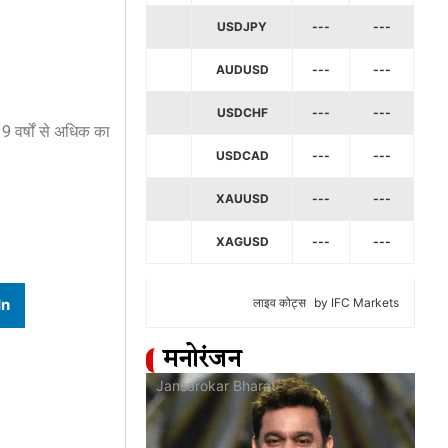
USDJPY
---
---
AUDUSD
---
---
USDCHF
---
---
 वर्षों से अधिक का
USDCAD
---
---
XAUUSD
---
---
XAGUSD
---
---
लाइव कोट्स
by IFC Markets
In
मनोरंजन
at
Jansarokar Bharat
Jan