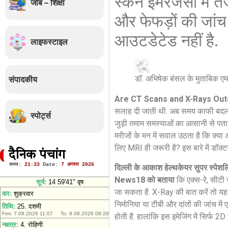
स्कैन इमरजेंसी में 
जॉब – शिक्षा
और फेफड़ों की जांच 
आउटडेटेड नहीं है.
लाइफस्टाइल
डॉ. अभिषेक बंसल के मुताबिक एमआ
संपादकीय
Are CT Scans and X-Rays Out
सलाह दी जाती थी. अब समय काफी बदल गय
स्पोर्ट्स
जुड़ी तमाम समस्याओं का आसानी से पता 
मरीजों के मन में सवाल उठता है कि क्य
लिए MRI ही जरूरी है? इस बारे में डॉक्टर 
दैनिक पंचांग
दिल्ली के आकाश हेल्थकेयर सुपर स्पेशलि
News18 को बताया
कि एक्स-रे, सीटी
जा सकता है. X-Ray की बात करें तो यह सब
निमोनिया या टीबी और दांतों की जांच मे
होती है. हालांकि इस इमेजिंग में सिर्फ 2D