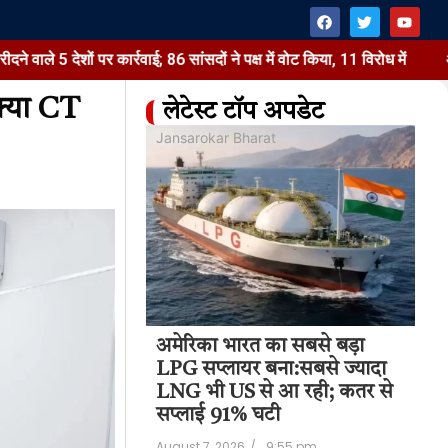
पर कार्रवाई; 86 सांसदों ने पक्ष में वोट किया, 11 विरोध में
अमेरिका भारत
क्या CT
लेटेस्ट टॉप अपडेट
at
Jansarokar Bharat
Jan
अमेरिका भारत का सबसे बड़ा
अम
 टैरिफ वाला बिल
LPG सप्लायर बना:सबसे ज्यादा
LP
में पास:रूसी तेल
LNG भी US से आ रही; कतर से
LN
ेशों पर कार्रवाई;
सप्लाई 91% घटी
सप
August 7, 2026
/
9:55 pm
Aug
11:22 pm