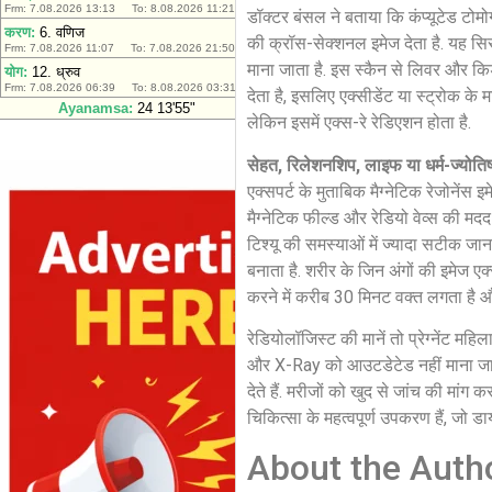
डॉक्टर बंसल ने बताया कि कंप्यूटेड टोम
की क्रॉस-सेक्शनल इमेज देता है. यह सिर 
माना जाता है. इस स्कैन से लिवर और कि
देता है, इसलिए एक्सीडेंट या स्ट्रोक के म
लेकिन इसमें एक्स-रे रेडिएशन होता है.
सेहत, रिलेशनशिप, लाइफ या धर्म-ज्योति
एक्सपर्ट के मुताबिक मैग्नेटिक रेजोनें
मैग्नेटिक फील्ड और रेडियो वेव्स की मदद
टिश्यू की समस्याओं में ज्यादा सटीक जा
बनाता है. शरीर के जिन अंगों की इमेज ए
करने में करीब 30 मिनट वक्त लगता है औ
रेडियोलॉजिस्ट की मानें तो प्रेग्नेंट मह
और X-Ray को आउटडेटेड नहीं माना जा 
देते हैं. मरीजों को खुद से जांच की म
चिकित्सा के महत्वपूर्ण उपकरण हैं, जो डाय
About the Auth