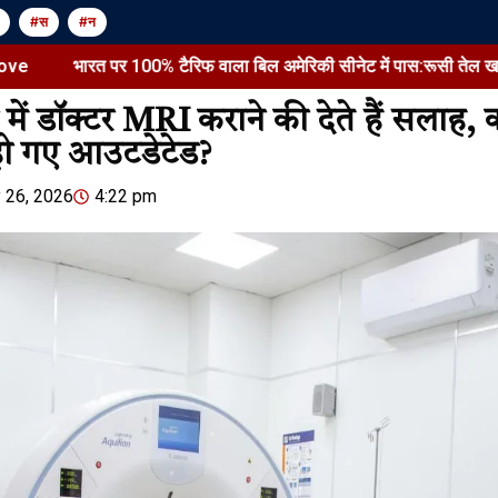
#स
#न
ारत पर 100% टैरिफ वाला बिल अमेरिकी सीनेट में पास:रूसी तेल खरीदने वाले 5 देशों 
ें डॉक्टर MRI कराने की देते हैं सलाह, 
ो गए आउटडेटेड?
Jansarokar Bharat
Jansarokar Bhar
 26, 2026
4:22 pm
एक्टर प्रदीप रावत की प्रेयर
भारत पर 100%
मीट:अखिलेंद्र मिश्रा, मुकेश ऋषि
अमेरिकी सीनेट 
और सुनील पाल समेत कई सेलेब्स
खरीदने वाले 5 द
पहुंचे
86 सांसदों ने…
August 7, 2026
/
6:21 pm
August 7, 2026
/