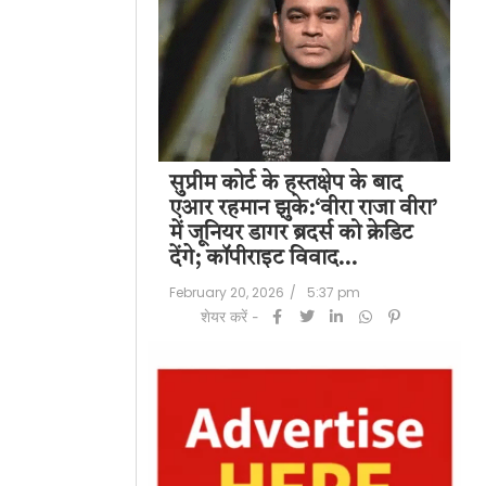
पति राज कुंद्रा को
सुप्रीम कोर्ट के हस्तक्षेप के बाद
शिल
हत:150 करोड़ रुपए
एआर रहमान झुके:‘वीरा राजा वीरा’
बड
लॉन्ड्रिंग केस में
में जूनियर डागर ब्रदर्स को क्रेडिट
के 
देंगे; कॉपीराइट विवाद…
मि
/
6:23 pm
February 20, 2026
/
5:37 pm
Feb
शेयर करें -