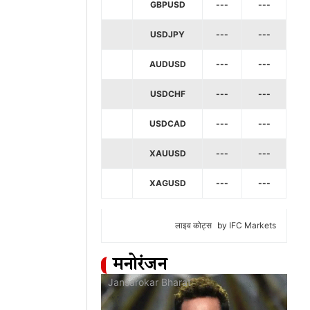
GBPUSD
---
---
USDJPY
---
---
AUDUSD
---
---
USDCHF
---
---
USDCAD
---
---
XAUUSD
---
---
XAGUSD
---
---
लाइव कोट्स
by IFC Markets
मनोरंजन
at
Jansarokar Bharat
Jan