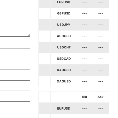
EURUSD
---
---
GBPUSD
---
---
USDJPY
---
---
AUDUSD
---
---
USDCHF
---
---
USDCAD
---
---
XAUUSD
---
---
XAGUSD
---
---
Bid
Ask
EURUSD
---
---