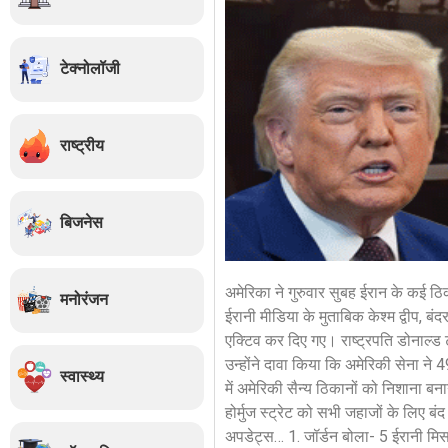
टेक्नोलॉजी
राष्ट्रीय
बिजनेस
अमेरिका ने गुरुवार सुबह ईरान के कई ठि
मनोरंजन
ईरानी मीडिया के मुताबिक केश्म द्वीप, ब
एक्टिव कर दिए गए। राष्ट्रपति डोनाल्ड 
उन्होंने दावा किया कि अमेरिकी सेना ने
स्वास्थ्य
में अमेरिकी सैन्य ठिकानों को निशाना ब
होर्मुज स्ट्रेट को सभी जहाजों के लिए ब
अपडेट्स… 1. जॉर्डन बोला- 5 ईरानी मिसाइ