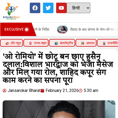
EXCLUSIVE
नी बढ़ाने के निर्देश
विवाद के बाद कंगना के जेन-जी पर बदले बोल:कहा- ये 
टॉप न्यूज़
राज्य-शहर
अंतर्राष्ट्रीय
अपराध
राजनीति
'ओ रोमियो’ में छोटू बन छाए हुसैन
दलाल:विशाल भारद्वाज को भेजा मैसेज
और मिल गया रोल, शाहिद कपूर संग
काम करने का सपना पूरा
Jansarokar Bharat
February 21, 2026
5:30 am