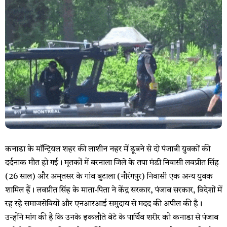
कनाडा के मॉन्ट्रियल शहर की लाशीन नहर में डूबने से दो पंजाबी युवकों की
दर्दनाक मौत हो गई। मृतकों में बरनाला जिले के तपा मंडी निवासी लवप्रीत सिंह
(26 साल) और अमृतसर के गांव बुटाला (नौरंगपुर) निवासी एक अन्य युवक
शामिल हैं। लवप्रीत सिंह के माता-पिता ने केंद्र सरकार, पंजाब सरकार, विदेशों में
रह रहे समाजसेवियों और एनआरआई समुदाय से मदद की अपील की है।
उन्होंने मांग की है कि उनके इकलौते बेटे के पार्थिव शरीर को कनाडा से पंजाब