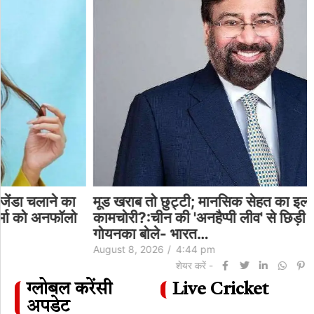
मूड खराब तो छुट्टी; मानसिक सेहत का इलाज या
कामचोरी?:चीन की 'अनहैप्पी लीव' से छिड़ी बहस, उद्योगपति
गोयनका बोले- भारत…
August 8, 2026
/
4:44 pm
शेयर करें -
ग्लोबल करेंसी
Live Cricket
अपडेट