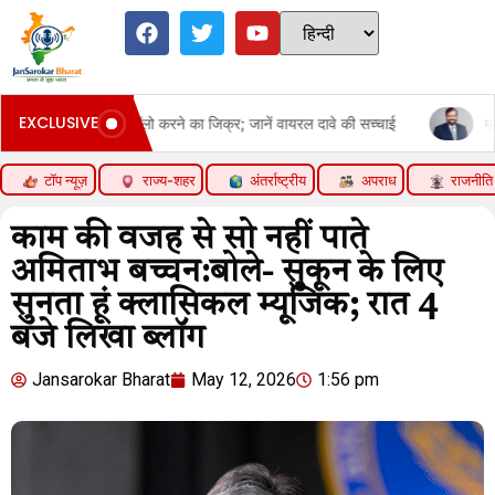
EXCLUSIVE
मा को अनफॉलो करने का जिक्र; जानें वायरल दावे की सच्चाई
मूड खराब तो छुट्ट
टॉप न्यूज़
राज्य-शहर
अंतर्राष्ट्रीय
अपराध
राजनीति
काम की वजह से सो नहीं पाते
अमिताभ बच्चन:बोले- सुकून के लिए
सुनता हूं क्लासिकल म्यूजिक; रात 4
बजे लिखा ब्लॉग
Jansarokar Bharat
May 12, 2026
1:56 pm