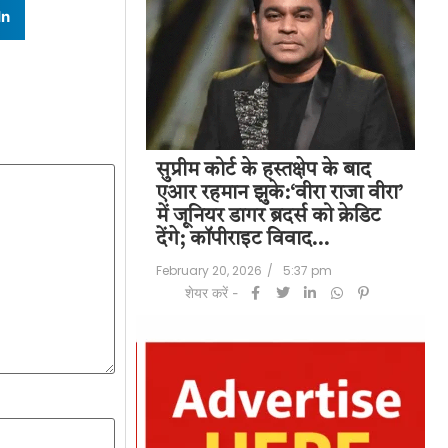
In
पति राज कुंद्रा को
सुप्रीम कोर्ट के हस्तक्षेप के बाद
शिल
हत:150 करोड़ रुपए
एआर रहमान झुके:‘वीरा राजा वीरा’
बड
लॉन्ड्रिंग केस में
में जूनियर डागर ब्रदर्स को क्रेडिट
के 
देंगे; कॉपीराइट विवाद…
मि
/
6:23 pm
February 20, 2026
/
5:37 pm
Feb
शेयर करें -