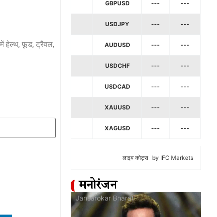
GBPUSD
---
---
USDJPY
---
---
हेल्थ, फूड, ट्रैवल,
AUDUSD
---
---
USDCHF
---
---
USDCAD
---
---
XAUUSD
---
---
XAGUSD
---
---
लाइव कोट्स
by IFC Markets
मनोरंजन
at
Jansarokar Bharat
Jan