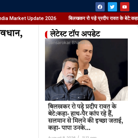
rket Update 2026
बिलखकर रो पड़े प्रदीप रावत के बेटे:कहा- हाथ-पैर क
सावधान,
लेटेस्ट टॉप अपडेट
at
Jansarokar Bharat
Jan
Price Hike |
बिलखकर रो पड़े प्रदीप रावत के
बि
t Update 2026
बेटे:कहा- हाथ-पैर कांप रहे हैं,
बेट
सलमान से मिलने की इच्छा जताई,
सल
11:28 am
कहा- पापा उनके…
कह
August 8, 2026
/
11:12 am
Aug