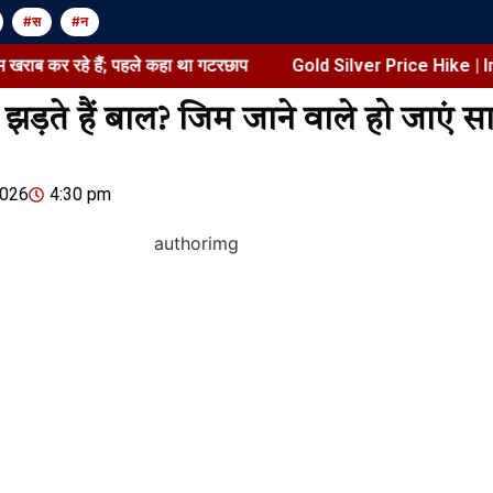
#स
#न
हे हैं; पहले कहा था गटरछाप
Gold Silver Price Hike | India Ma
से झड़ते हैं बाल? जिम जाने वाले हो जाएं 
Jansarokar Bharat
Jansarokar Bhar
2026
4:30 pm
Gold Silver 
सैफ अली खान बहन के पर्स से पैसे
India Marke
निकालते थे:सबा पटौदी ने बताया-
रक्षा बंधन पर वही रकम गिफ्ट में…
August 8, 2026
/
शेयर करें -
August 8, 2026
/
5:30 am
शेयर करें -