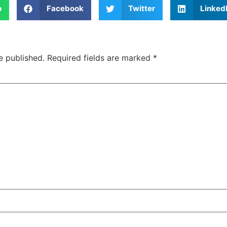
p
Facebook
Twitter
Linked
e published.
Required fields are marked
*
सुप्रीम कोर्ट के हस्तक्षेप के बाद
शिल्पा शेट्टी के 
एआर रहमान झुके:‘वीरा राजा वीरा’
बड़ी कानूनी रा
में जूनियर डागर ब्रदर्स को क्रेडिट
के बिटकॉइन मनी 
देंगे; कॉपीराइट विवाद…
मिली बेल,…
February 20, 2026
/
5:37 pm
February 20, 2026
शेयर करें -
शेयर करें -