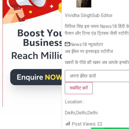
Vividha Singh
Sub Editor
विविधा सिंह इस समय News18 हिंदी के ड
फैशन और टिप्स एंड ट्रिक्स जैसी स्टो
News18 न्यूजलेटर
अब ईमेल पर इनसाइड स्‍टोर‍ीज
खबरों के पीछे की खबर अब आपके इनबॉक्‍
सबमिट करें
Location :
Delhi,
Delhi,
Delhi
Post Views:
22