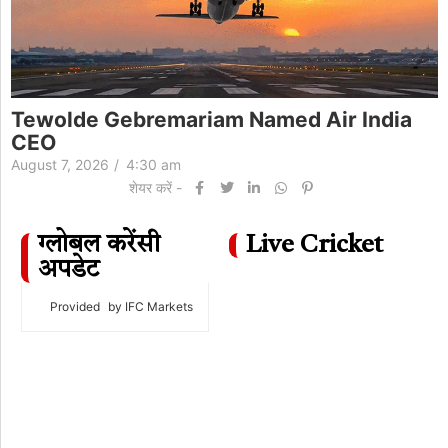
अमेरिका में पहली बार 'बर्थ टूरिज्म' पर रोक:यह
Air India
विदेशियों के बच्चे को भी नागरिकता नहीं; ट्रम
बर्थराइट…
August 7, 2026
/
4:18 am
शेयर करें -
ग्लोबल करेंसी
Live Cricket
अपडेट
Provided
by IFC Markets