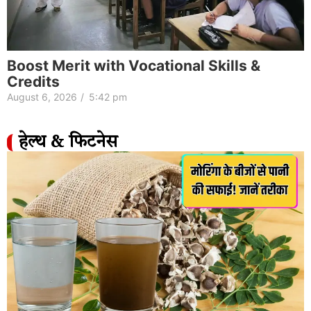
Boost Merit with Vocational Skills &
Credits
August 6, 2026
/
5:42 pm
हेल्थ & फिटनेस