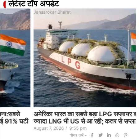
लेटेस्ट टॉप अपडेट
Jansarokar Bharat
अमेरिका भारत का सबसे बड़ा LPG सप्लायर बना:सबसे
ज्यादा LNG भी US से आ रही; कतर से सप्लाई 91% घटी
August 7, 2026
/
9:55 pm
शेयर करें -