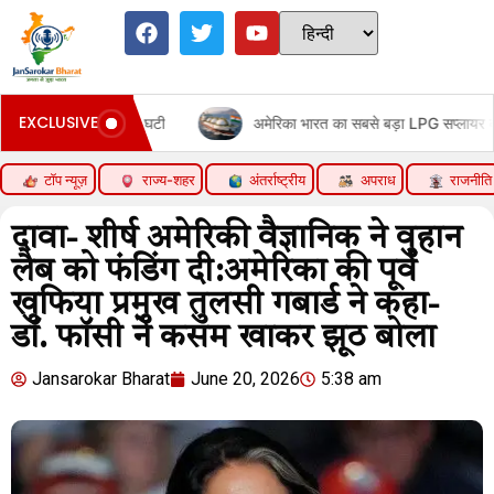
EXCLUSIVE
लाई 91% घटी
अमेरिका भारत का सबसे बड़ा LPG सप्लायर बना:सबसे ज्यादा
टॉप न्यूज़
राज्य-शहर
अंतर्राष्ट्रीय
अपराध
राजनीति
दावा- शीर्ष अमेरिकी वैज्ञानिक ने वुहान
लैब को फंडिंग दी:अमेरिका की पूर्व
खुफिया प्रमुख तुलसी गबार्ड ने कहा-
डॉ. फॉसी ने कसम खाकर झूठ बोला
Jansarokar Bharat
June 20, 2026
5:38 am