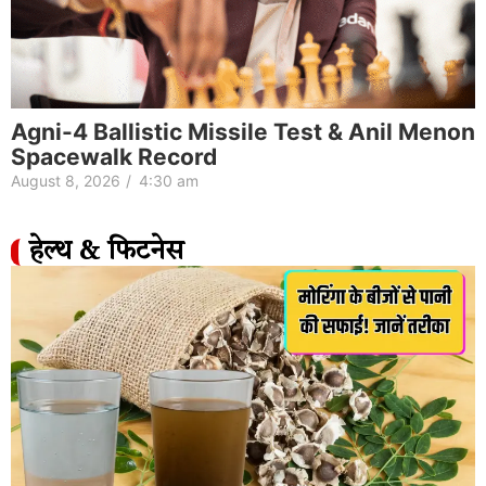
Agni-4 Ballistic Missile Test & Anil Menon
Spacewalk Record
August 8, 2026
/
4:30 am
हेल्थ & फिटनेस