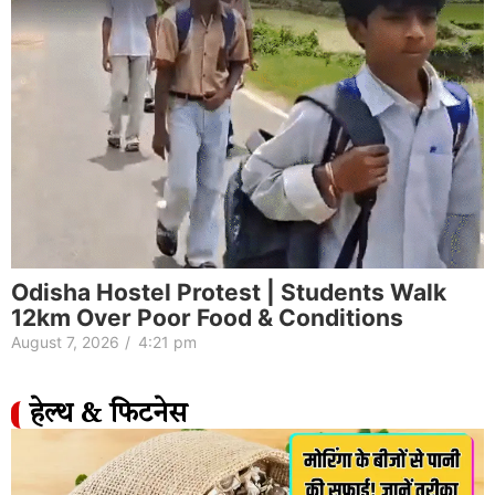
Odisha Hostel Protest | Students Walk
12km Over Poor Food & Conditions
August 7, 2026
/
4:21 pm
हेल्थ & फिटनेस