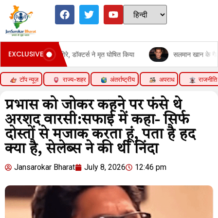
EXCLUSIVE
यूटी गिरे, डॉक्टर्स ने मृत घोषित किया
सलमान खान के गैलेक्सी अपार्टमेंट के बाह
टॉप न्यूज़
राज्य-शहर
अंतर्राष्ट्रीय
अपराध
राजनीति
प्रभास को जोकर कहने पर फंसे थे
अरशद वारसी:सफाई में कहा- सिर्फ
दोस्तों से मजाक करता हूं, पता है हद
क्या है, सेलेब्स ने की थी निंदा
Jansarokar Bharat
July 8, 2026
12:46 pm