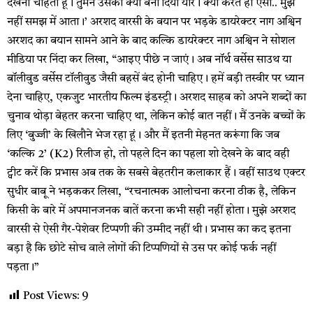
देखना चाहता हूं। तुमने उसको क्या बना दिया यार। क्यों करते हो ऐसा.. मुझे
नहीं समझ में आता।’ अरशद वारसी के बयान पर भड़के डायरेक्टर नाग अश्विन
अरशद का बयान सामने आने के बाद कल्कि डायरेक्टर नाग अश्विन ने सोशल
मीडिया पर निंदा कर लिखा, “आइए पीछे न जाएं। अब नॉर्थ वर्सेस साउथ या
बॉलीवुड वर्सेस टॉलीवुड जैसी बहसें बंद होनी चाहिए। हमें बड़ी तस्वीर पर ध्यान
देना चाहिए, एकजुट भारतीय फिल्म इंडस्ट्री। अरशद साहब को अपने शब्दों का
चुनाव थोड़ा बेहतर करना चाहिए था, लेकिन कोई बात नहीं। मैं उनके बच्चों के
लिए ‘बुज्जी’ के खिलौने भेज रहा हूं। और मैं इतनी मेहनत करूंगा कि जब
‘कल्कि 2’ (K2) रिलीज हो, तो पहले दिन का पहला शो देखने के बाद वही
ट्वीट करें कि प्रभास अब तक के सबसे बेहतरीन कलाकार हैं। वहीं साउथ एक्टर
सुधीर बाबू ने भड़ककर लिखा, “रचनात्मक आलोचना करना ठीक है, लेकिन
किसी के बारे में अपमानजनक बातें करना कभी सही नहीं होता। मुझे अरशद
वारसी से ऐसी गैर-पेशेवर टिप्पणी की उम्मीद नहीं थी। प्रभास का कद इतना
बड़ा है कि छोटे सोच वाले लोगों की टिप्पणियों से उस पर कोई फर्क नहीं
पड़ता।”
Post Views:
9