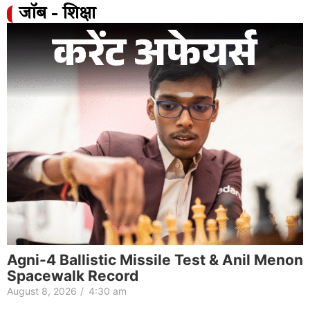
जॉब - शिक्षा
Agni-4 Ballistic Missile Test & Anil Menon
Spacewalk Record
August 8, 2026
/
4:30 am