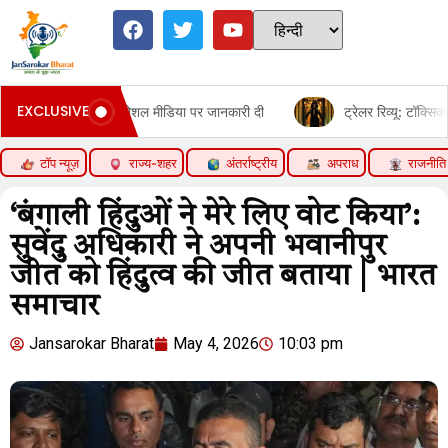
EXCLUSIVE
मंत्री ने सोशल मीडिया पर जानकारी दी
ट्रेलर रिव्यू: टॉक्सिक:यश का स्वै
टॉप न्यूज़
राज्य-शहर
अंतर्राष्ट्रीय
अपराध
राजनीति
‘बंगाली हिंदुओं ने मेरे लिए वोट किया’:
सुवेंदु अधिकारी ने अपनी भवानीपुर
जीत को हिंदुत्व की जीत बताया | भारत
समाचार
Jansarokar Bharat
May 4, 2026
10:03 pm