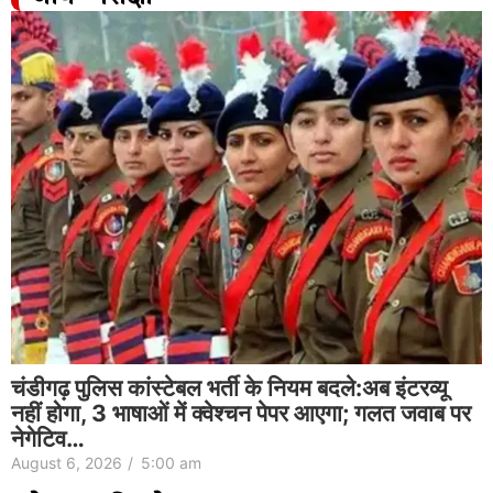
चंडीगढ़ पुलिस कांस्टेबल भर्ती के नियम बदले:अब इंटरव्यू
नहीं होगा, 3 भाषाओं में क्वेश्चन पेपर आएगा; गलत जवाब पर
नेगेटिव…
August 6, 2026
/
5:00 am