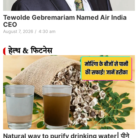
Tewolde Gebremariam Named Air India
CEO
August 7, 2026
/
4:30 am
हेल्थ & फिटनेस
Natural way to purify drinking water| पीने