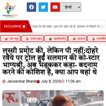
EXCLUSIVE
 प्रदीप रावत के बेटे:कहा- हाथ-पैर कांप रहे हैं, सलमान से मिलने की इच्छा जताई, कहा- पापा
टॉप न्यूज़
राज्य-शहर
अंतर्राष्ट्रीय
अपराध
राजनीति
लस्सी प्रमोट की, लेकिन पी नहीं:दोहरे
रवैये पर ट्रोल हुईं सलमान की को-स्टार
भाग्यश्री, अब भड़ककर कहा- बदनाम
करने की कोशिश है, क्या आप वहां थे
Jansarokar Bharat
July 8, 2026
11:06 am