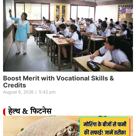
Boost Merit with Vocational Skills &
Credits
August 6, 2026
/
5:42 pm
हेल्थ & फिटनेस