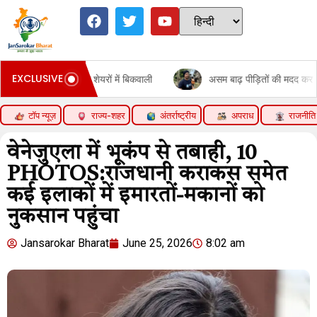
EXCLUSIVE
बैंकिंग शेयरों में बिकवाली
असम बाढ़ पीड़ितों की मदद कर रहे हैं सलमान खान
टॉप न्यूज़
राज्य-शहर
अंतर्राष्ट्रीय
अपराध
राजनीति
वेनेजुएला में भूकंप से तबाही, 10
PHOTOS:राजधानी कराकस समेत
कई इलाकों में इमारतों-मकानों को
नुकसान पहुंचा
Jansarokar Bharat
June 25, 2026
8:02 am