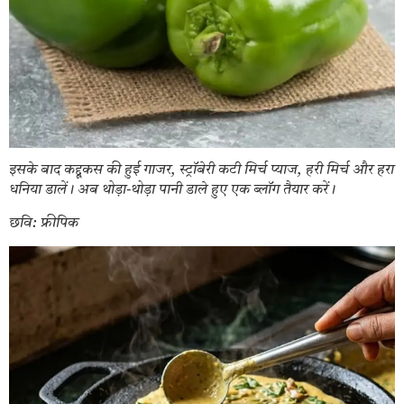
इसके बाद कद्दूकस की हुई गाजर, स्ट्रॉबेरी कटी मिर्च प्याज, हरी मिर्च और हरा
धनिया डालें। अब थोड़ा-थोड़ा पानी डाले हुए एक ब्लॉग तैयार करें।
छवि: फ्रीपिक