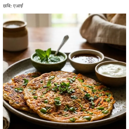
छवि: एआई