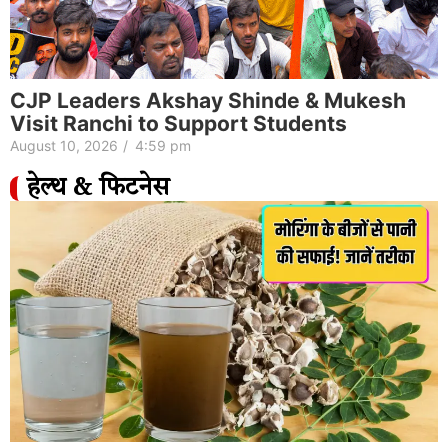
CJP Leaders Akshay Shinde & Mukesh
Visit Ranchi to Support Students
August 10, 2026
/
4:59 pm
हेल्थ & फिटनेस