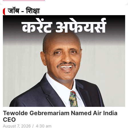
जॉब - शिक्षा
Tewolde Gebremariam Named Air India
CEO
August 7, 2026
/
4:30 am