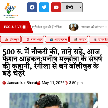
EXCLUSIVE
 था, श्रीलंका मूल की हैं संगीता
'रामायण को ऑस्कर नहीं मिला तो मुझे निर
टॉप न्यूज़
राज्य-शहर
अंतर्राष्ट्रीय
अपराध
राजनीति
500 रु. में नौकरी की, ताने सहे, आज
फैशन आइकन:मनीष मल्होत्रा के संघर्ष
की कहानी, रंगीला से बने बॉलीवुड के
बड़े चेहरे
Jansarokar Bharat
May 11, 2026
3:50 pm