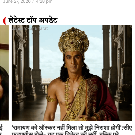
June 27, 2026
/
4:28 pm
लेटेस्ट टॉप अपडेट
Jansarokar Bharat
'रामायण को ऑस्कर नहीं मिला तो मुझे निराशा होगी':सीएम
फडणवीस बोले- यह एक डिकेड की नहीं, बल्कि पूरे