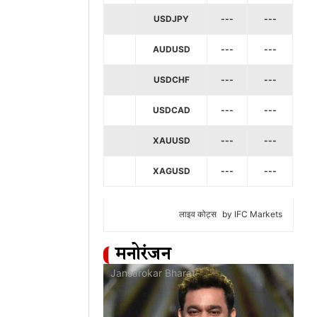
USDJPY
---
---
AUDUSD
---
---
USDCHF
---
---
USDCAD
---
---
XAUUSD
---
---
XAGUSD
---
---
लाइव कोट्स
by IFC Markets
मनोरंजन
at
Jansarokar Bharat
Jan