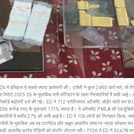
शेयर करें -
शेयर करें -
 में इतिहास में सबसे ज्यादा छापेमारी की। एजेंसी ने कुल 2,892 छापे मारे, जो
रिपोर्ट 2025-26 के मुताबिक मनी लॉन्ड्रिंग के तहत गिरफ्तारियों में कमी आई। वही
में रिकॉर्ड बढ़ोतरी दर्ज की गई। ED ने 712 प्रोविजनल अटैचमेंट ऑर्डर जारी कर 
,036 करोड़ रुपए के मुकाबले 171% ज्यादा है। ये अटैचमेंट PMLA की एडजुडिके
 गिरफ्तारियों में करीब 27% की कमी आई है। ED ने 156 लोगों को गिरफ्तार किया, 
ंसी के मुताबिक अब वह टारगेटेड और सबूत आधारित जांच पर ज्यादा फोकस कर रह
बड़ी उपलब्धि फ्रॉड पीड़ितों को संपत्ति लौटाना रही। FY26 में ED ने 32,678 करो