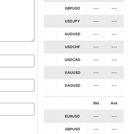
GBPUSD
---
---
USDJPY
---
---
AUDUSD
---
---
USDCHF
---
---
USDCAD
---
---
XAUUSD
---
---
XAGUSD
---
---
Bid
Ask
EURUSD
---
---
GBPUSD
---
---