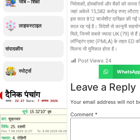
जॉब – शिक्षा
निवेशकों, होमबॉयर्स और बैंकों को वाप
जहां अकेले 15,582 करोड़ रुपए लौटाए ग
इस साल 812 चार्जशीट दाखिल की गईं ज
लाइफस्टाइल
साल रह गई है। विदेशों से कानूनी सहयोग ब
मिले, जिनमें सबसे ज्यादा UK (79) से ह
लॉन्ड्रिंग एक्ट (PMLA) के तहत ED को
संपादकीय
मिलना भी मुश्किल होता है।
Post Views:
24
स्पोर्ट्स
WhatsAp
Leave a Reply
दैनिक पंचांग
Your email address will not b
Comment
*