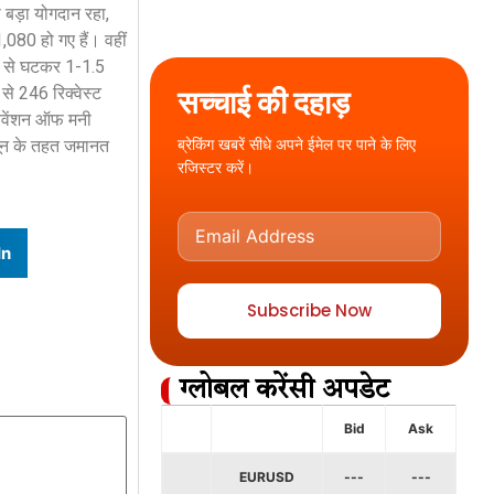
 बड़ा योगदान रहा,
080 हो गए हैं। वहीं
ल से घटकर 1-1.5
 से 246 रिक्वेस्ट
सच्चाई की दहाड़
रिवेंशन ऑफ मनी
ब्रेकिंग खबरें सीधे अपने ईमेल पर पाने के लिए
नून के तहत जमानत
रजिस्टर करें।
In
Subscribe Now
ग्लोबल करेंसी अपडेट
Bid
Ask
EURUSD
---
---