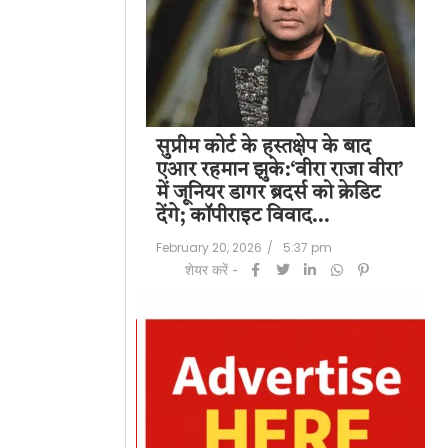
पति राज कुंद्रा को
सुप्रीम कोर्ट के हस्तक्षेप के बाद
शिल
हत:150 करोड़ रुपए
एआर रहमान झुके:‘वीरा राजा वीरा’
बड
लॉन्ड्रिंग केस में
में जूनियर डागर ब्रदर्स को क्रेडिट
के 
देंगे; कॉपीराइट विवाद…
मि
/
6:23 pm
February 20, 2026
/
5:37 pm
Feb
शेयर करें -