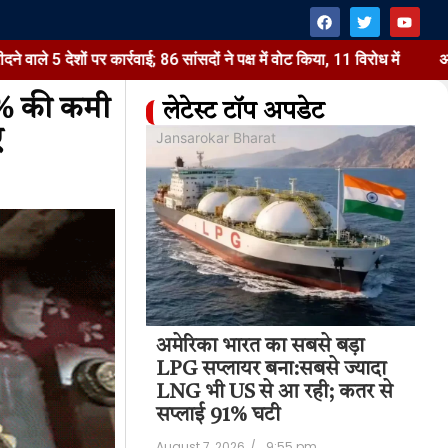
 पर कार्रवाई; 86 सांसदों ने पक्ष में वोट किया, 11 विरोध में
अमेरिका भार
27% की कमी
लेटेस्ट टॉप अपडेट
ए
at
Jansarokar Bharat
Jan
अमेरिका भारत का सबसे बड़ा
अम
 टैरिफ वाला बिल
LPG सप्लायर बना:सबसे ज्यादा
LP
में पास:रूसी तेल
LNG भी US से आ रही; कतर से
LN
ेशों पर कार्रवाई;
सप्लाई 91% घटी
सप
August 7, 2026
/
9:55 pm
Aug
11:22 pm