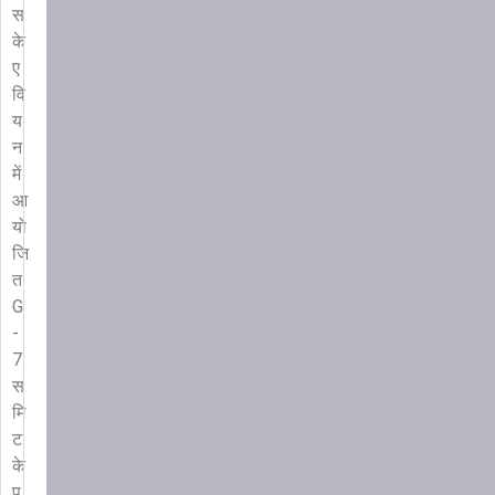
स
के
ए
वि
य
न
में
आ
यो
जि
त
G
-
7
स
मि
ट
के
प