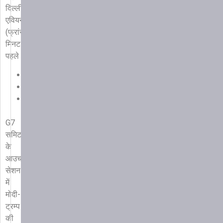
दिल्ली/
एवियन
(फ्रांस)
28
मिनट
पहले
कॉपी
लिंक
G7
समिट
के
आउचरीच
सेशन
में
मोदी-
ट्रम्प
की