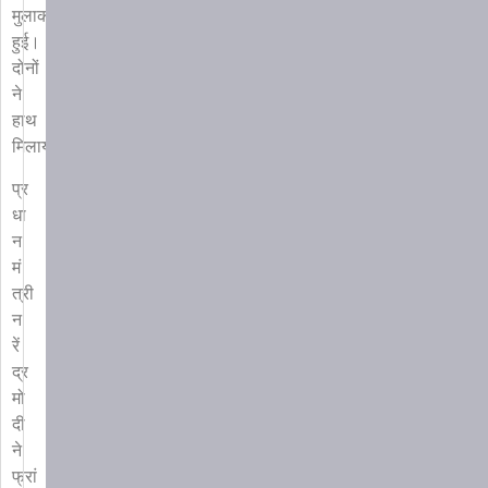
मुलाकात
हुई।
दोनों
ने
हाथ
मिलाया।
प्र
धा
न
मं
त्री
न
रें
द्र
मो
दी
ने
फ्रां