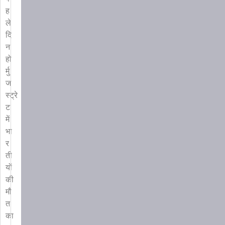
ह
ले
दि
न
हो
र्मु
ज
स्ट्रे
ट
में
भा
र
ती
यों
की
मौ
त
का