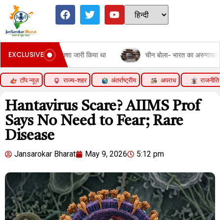
EXCLUSIVE
 नक्शा जारी किया था
चीन बोला- भारत का अरुणाचल का मैप जारी करना गलत:
टॉप न्यूज़
राज्य-शहर
अंतर्राष्ट्रीय
अपराध
राजनीति
Hantavirus Scare? AIIMS Prof
Says No Need to Fear; Rare
Disease
Jansarokar Bharat
May 9, 2026
5:12 pm