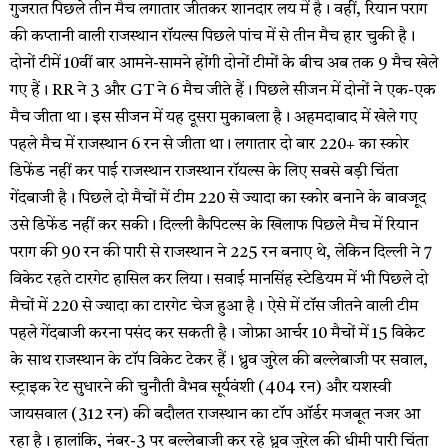
गुजरात पिछले तीन मैच लगातार जीतकर शानदार लय में है। वहीं, रियान पराग
की कप्तानी वाली राजस्थान रॉयल्स पिछले पांच में से तीन मैच हार चुकी है।
दोनों टीमें 10वीं बार आमने-सामने होंगी दोनों टीमों के बीच अब तक 9 मैच खेले
गए हैं। RR ने 3 और GT ने 6 मैच जीते हैं। पिछले सीजन में दोनों ने एक-एक
मैच जीता था। इस सीजन में यह दूसरा मुकाबला है। अहमदाबाद में खेले गए
पहले मैच में राजस्थान 6 रन से जीता था। लगातार दो बार 220+ का स्कोर
डिफेंड नहीं कर पाई राजस्थान राजस्थान रॉयल्स के लिए सबसे बड़ी चिंता
गेंदबाजी है। पिछले दो मैचों में टीम 220 से ज्यादा का स्कोर बनाने के बावजूद
उसे डिफेंड नहीं कर सकी। दिल्ली कैपिटल्स के खिलाफ पिछले मैच में रियान
पराग की 90 रन की पारी से राजस्थान ने 225 रन बनाए थे, लेकिन दिल्ली ने 7
विकेट रहते टारगेट हासिल कर लिया। सवाई मानसिंह स्टेडियम में भी पिछले दो
मैचों में 220 से ज्यादा का टारगेट चेज हुआ है। ऐसे में टॉस जीतने वाली टीम
पहले गेंदबाजी करना पसंद कर सकती है। जोफ्रा आर्चर 10 मैचों में 15 विकेट
के साथ राजस्थान के टॉप विकेट टेकर हैं। ध्रुव जुरेल की बल्लेबाजी पर सवाल,
स्ट्राइक रेट सुधारने की चुनौती वैभव सूर्यवंशी (404 रन) और यशस्वी
जायसवाल (312 रन) की बदौलत राजस्थान का टॉप ऑर्डर मजबूत नजर आ
रहा है। हालांकि, नंबर-3 पर बल्लेबाजी कर रहे ध्रुव जुरेल की धीमी पारी चिंता