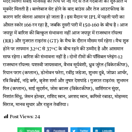
मदद मिलेगी सवाई मानसिंह की पिच पर नई गेंद से तेज गेंदबाजों को शुरुआत में
मूवमेंट मिलती है। बल्लेबाज सेट होने के बाद बाउंस और तेज आउटफील्ड के
कारण शॉट खेलना आसान हो जाता है। इस मैदान पर IPL में पहली पारी का
औसत स्कोर 166 रन रहा है, जबकि दूसरी पारी में 150-160 के बीच है। आज
जयपुर में बारिश की बिल्कुल संभावना नहीं आज जयपुर में राजस्थान रॉयल्स
(RR) और गुजरात टाइटंस (GT) के मैच के दौरान मौसम गर्म रहेगा। मैच शुरू
होने पर तापमान 32°C से 37°C के बीच रहने की उम्मीद है और आसमान
साफ रहेगा। बारिश की संभावना नहीं है। दोनों टीमों की पॉसिबल प्लेइंग-12
राजस्थान रॉयल्स: यशस्वी जायसवाल, वैभव सूर्यवंशी, ध्रुव जुरेल (विकेटकीपर),
रियान पराग (कप्तान), डोनोवन फरेरा, रवींद्र जडेजा, शुभम दुबे, जोफ्रा आर्चर,
रवि बिश्नोई, नांद्रे बर्गर, बृजेश शर्मा और तुषार देशपांडे। गुजरात टाइटंस: शुभमन
गिल (कप्तान), साई सुदर्शन, जोस बटलर (विकेटकीपर), वाशिंगटन सुंदर,
निशांत सिंधु, जेसन होल्डर, राशिद खान, अरशद खान, कगिसो रबाडा, मोहम्मद
सिराज, मानव सुथार और राहुल तेवतिया।
Post Views:
24
WhatsApp
Facebook
Twitter
LinkedIn