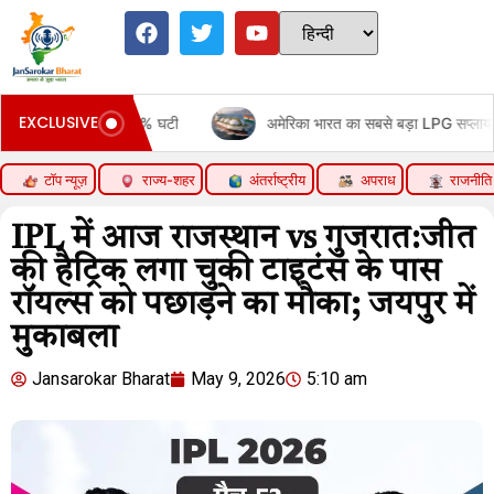
EXCLUSIVE
 सप्लाई 91% घटी
अमेरिका भारत का सबसे बड़ा LPG सप्लायर बना:सबसे ज्
टॉप न्यूज़
राज्य-शहर
अंतर्राष्ट्रीय
अपराध
राजनीति
IPL में आज राजस्थान vs गुजरात:जीत
की हैट्रिक लगा चुकी टाइटंस के पास
रॉयल्स को पछाड़ने का मौका; जयपुर में
मुकाबला
Jansarokar Bharat
May 9, 2026
5:10 am