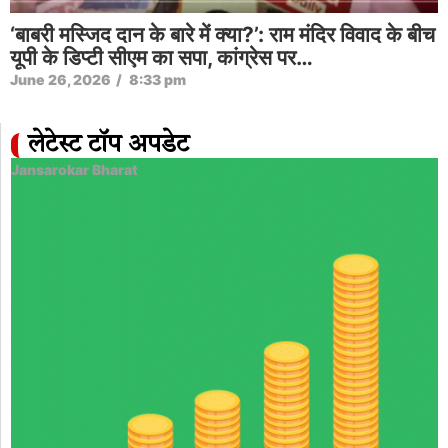
विशेष | वर्तमान प्रावधान के तहत, विलय में समस्या हो
सकती है: हरीश साल्वे | एन18वी
June 26, 2026
/
9:00 am
लेटेस्ट टॉप अपडेट
Jansarokar Bharat