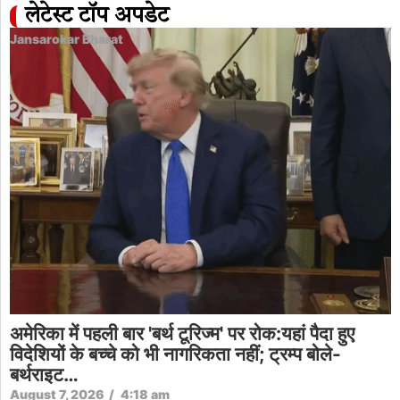
लेटेस्ट टॉप अपडेट
Jansarokar Bharat
अमेरिका में पहली बार 'बर्थ टूरिज्म' पर रोक:यहां पैदा हुए
विदेशियों के बच्चे को भी नागरिकता नहीं; ट्रम्प बोले-
बर्थराइट…
August 7, 2026
/
4:18 am