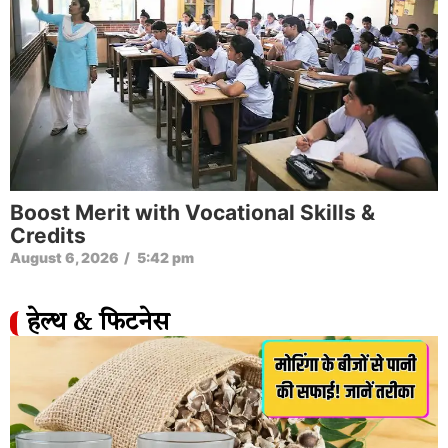
Boost Merit with Vocational Skills &
Credits
August 6, 2026
/
5:42 pm
हेल्थ & फिटनेस