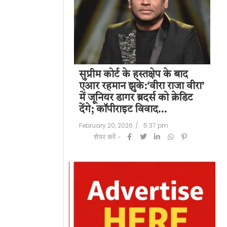
पति राज कुंद्रा को
सुप्रीम कोर्ट के हस्तक्षेप के बाद
शिल
हत:150 करोड़ रुपए
एआर रहमान झुके:‘वीरा राजा वीरा’
बड
लॉन्ड्रिंग केस में
में जूनियर डागर ब्रदर्स को क्रेडिट
के 
देंगे; कॉपीराइट विवाद…
मि
/
6:23 pm
February 20, 2026
/
5:37 pm
Feb
शेयर करें -