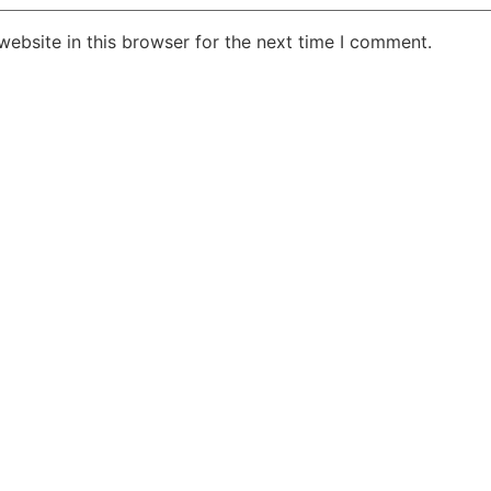
ebsite in this browser for the next time I comment.
Jansarokar Bharat
Jansarokar Bhar