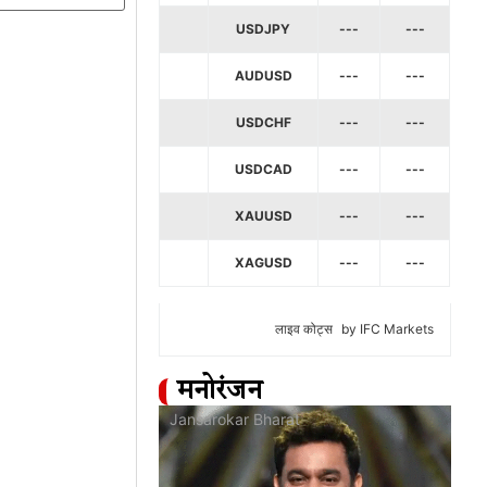
USDJPY
---
---
AUDUSD
---
---
USDCHF
---
---
USDCAD
---
---
XAUUSD
---
---
XAGUSD
---
---
लाइव कोट्स
by IFC Markets
मनोरंजन
at
Jansarokar Bharat
Jan