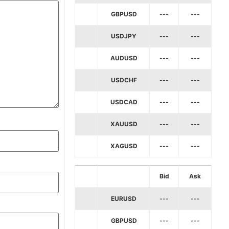
GBPUSD
---
---
USDJPY
---
---
AUDUSD
---
---
USDCHF
---
---
USDCAD
---
---
XAUUSD
---
---
XAGUSD
---
---
Bid
Ask
EURUSD
---
---
GBPUSD
---
---