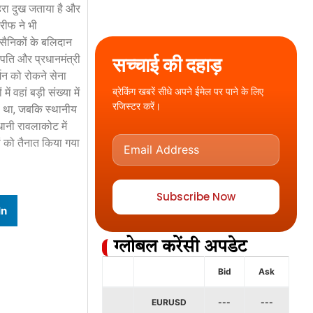
हरा दुख जताया है और
रीफ ने भी
 सैनिकों के बलिदान
रपति और प्रधानमंत्री
सच्चाई की दहाड़
्शन को रोकने सेना
ब्रेकिंग खबरें सीधे अपने ईमेल पर पाने के लिए
वहां बड़ी संख्या में
रजिस्टर करें।
ा था, जबकि स्थानीय
ानी रावलाकोट में
ों को तैनात किया गया
Subscribe Now
In
ग्लोबल करेंसी अपडेट
Bid
Ask
EURUSD
---
---