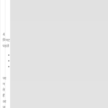
Visit
May
13
Current
Affairs
4
मिनट
पहले
कॉपी
लिंक
जा
न
ते
हैं
आ
ज