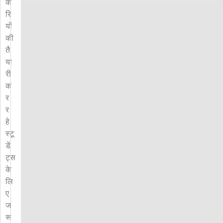
क
रि
यों
की
तै
या
री
क
र
र
हे
स्टू
डें
ट्स
के
लि
ए
ज
रू