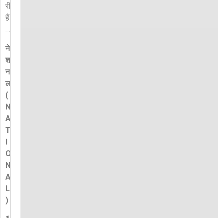
री
हैं
…
ने
श
न
ल
(
N
A
T
I
O
N
A
L
)