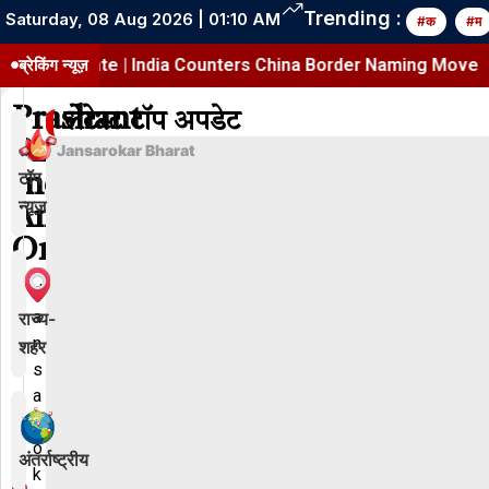
Trending :
Saturday, 08 Aug 2026 | 01:10 AM
#क
#म
ap Update | India Counters China Border Naming Move
ब्रेकिंग न्यूज़
Prashant
लेटेस्ट टॉप अपडेट
Pise
Jansarokar Bharat
टॉप
India
न्यूज़
Ambassador
Oman
J
a
राज्य-
n
शहर
s
a
r
o
अंतर्राष्ट्रीय
k