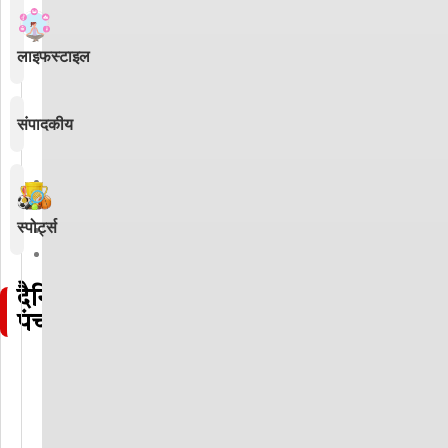
लाइफस्टाइल
संपादकीय
Hindi
News
स्पोर्ट्स
Career
Prashant
Pise
दैनिक
India
पंचांग
Ambassador
Oman
|
PM
Modi
Europe