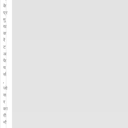
के
प्र
मु
ख
क
रें
ट
अ
फे
य
र्स
,
जो
स
र
का
री
नौ