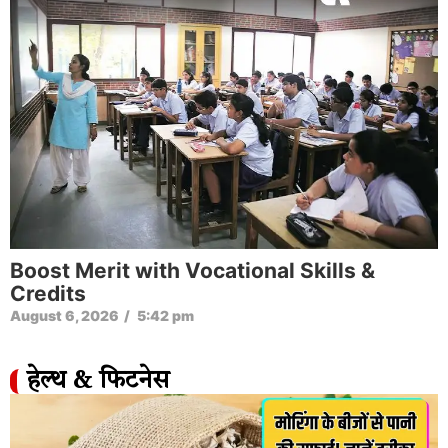
Boost Merit with Vocational Skills &
Credits
August 6, 2026
/
5:42 pm
हेल्थ & फिटनेस