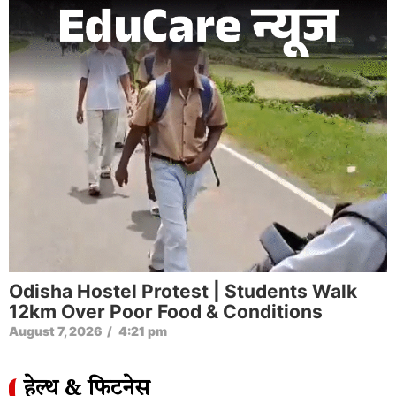
Odisha Hostel Protest | Students Walk
12km Over Poor Food & Conditions
August 7, 2026
/
4:21 pm
हेल्थ & फिटनेस