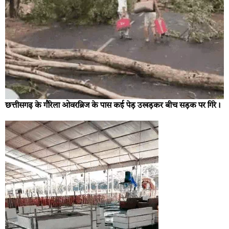
छत्तीसगढ़ के गौरेला ओवरब्रिज के पास कई पेड़ उखड़कर बीच सड़क पर गिरे।