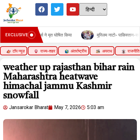
EXCLUSIVE
ने मृत घोषित किया
मुस्लिम नाटो- पाकिस्तान-सऊदी-तुर्किये ने रक्षा समझौता स
टॉप न्यूज़
राज्य-शहर
अंतर्राष्ट्रीय
अपराध
राजनीति
weather up rajasthan bihar rain
Maharashtra heatwave
himachal jammu Kashmir
snowfall
Jansarokar Bharat
May 7, 2026
5:03 am