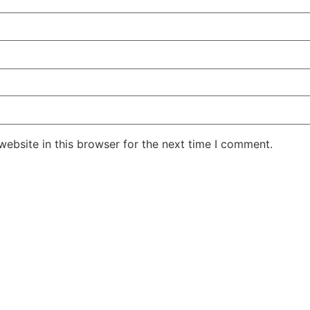
ebsite in this browser for the next time I comment.
Jansarokar Bharat
Jansarokar Bhar