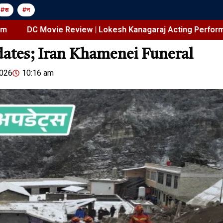
#स
#न
Movie Review | Lokesh Kanagaraj Acting Performance Actio
ates; Iran Khamenei Funeral
Jansarokar Bharat
Jansarokar Bhar
2026
10:16 am
Delhi High Court Stays
DC Movie Re
FSSAI Ban on Dabur Pure
Kanagaraj A
Natural Products
Performance
Film
August 7, 2026
/
3:28 pm
शेयर करें -
August 7, 2026
/