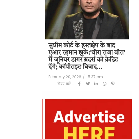
पति राज कुंद्रा को
सुप्रीम कोर्ट के हस्तक्षेप के बाद
शिल
हत:150 करोड़ रुपए
एआर रहमान झुके:‘वीरा राजा वीरा’
बड
लॉन्ड्रिंग केस में
में जूनियर डागर ब्रदर्स को क्रेडिट
के 
देंगे; कॉपीराइट विवाद…
मि
/
6:23 pm
February 20, 2026
/
5:37 pm
Feb
शेयर करें -