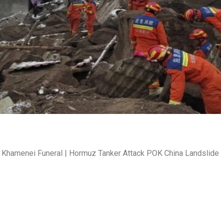
शेयर करें -
 Khamenei Funeral | Hormuz Tanker Attack POK China Landslid