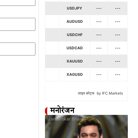
USDJPY
---
---
AUDUSD
---
---
USDCHF
---
---
USDCAD
---
---
XAUUSD
---
---
XAGUSD
---
---
लाइव कोट्स
by IFC Markets
मनोरंजन
at
Jansarokar Bharat
Jan