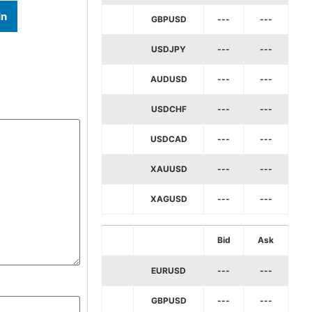
In
GBPUSD
---
---
USDJPY
---
---
AUDUSD
---
---
USDCHF
---
---
USDCAD
---
---
XAUUSD
---
---
XAGUSD
---
---
Bid
Ask
EURUSD
---
---
GBPUSD
---
---