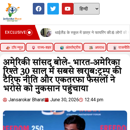
EXCLUSIVE
भर्ती
थाईलैंड के स्कूल में छात्र ने फायरिंग की:6 लोगों की मौत, कई घायल; हम
टॉप न्यूज़
राज्य-शहर
अंतर्राष्ट्रीय
अपराध
राजनीति
अमेरिकी सांसद बोले- भारत-अमेरिका
रिश्ते 30 साल में सबसे खराब:ट्रम्प की
टैरिफ नीति और एकतरफा फैसलों ने
भरोसे को नुकसान पहुंचाया
Jansarokar Bharat
June 30, 2026
12:44 pm