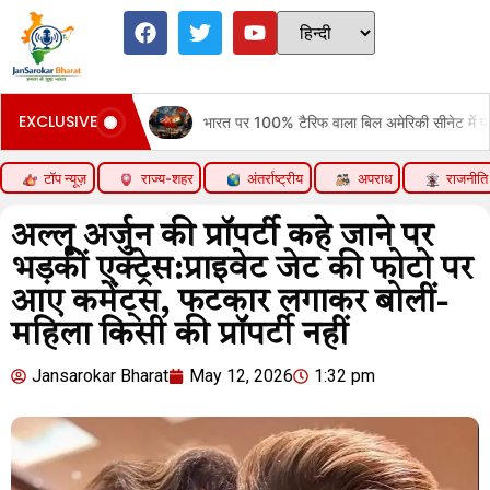
EXCLUSIVE
ove
भारत पर 100% टैरिफ वाला बिल अमेरिकी सीनेट में पास:रूसी तेल खरीदने वाल
टॉप न्यूज़
राज्य-शहर
अंतर्राष्ट्रीय
अपराध
राजनीति
अल्लू अर्जुन की प्रॉपर्टी कहे जाने पर
भड़कीं एक्ट्रेस:प्राइवेट जेट की फोटो पर
आए कमेंट्स, फटकार लगाकर बोलीं-
महिला किसी की प्रॉपर्टी नहीं
Jansarokar Bharat
May 12, 2026
1:32 pm