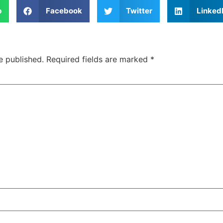
p
Facebook
Twitter
Linked
e published.
Required fields are marked
*
Jansarokar Bharat
Jansarokar Bhar