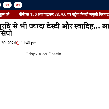
#स
#न
ेंसेक्स 150 अंक चढ़कर 78,700 पर पहुंचा:निफ्टी मामूली गिरावट के साथ 24,600 
ांठे से भी ज्यादा टेस्टी और स्वादिष्ट… 
ेसिपी
Jansarokar Bharat
Jansarokar Bhar
 20, 2026
11:40 pm
RBI Repo Rate Status &
सेंसेक्स 150 
Mark Zuckerberg Apology
पर पहुंचा:निफ्ट
to PM Modi
साथ 24,600 पर
बिकवाली, ऑटो 
August 6, 2026
/
5:05 am
शेयर करें -
August 6, 2026
/