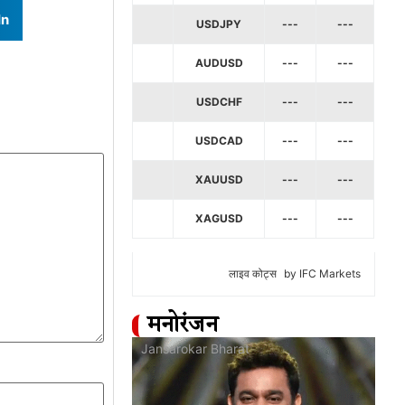
In
USDJPY
---
---
AUDUSD
---
---
USDCHF
---
---
USDCAD
---
---
XAUUSD
---
---
XAGUSD
---
---
लाइव कोट्स
by IFC Markets
मनोरंजन
at
Jansarokar Bharat
Jan