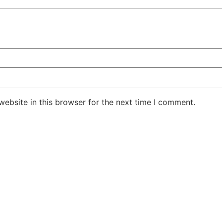
सुप्रीम कोर्ट के हस्तक्षेप के बाद
शिल्पा शेट्टी के 
एआर रहमान झुके:‘वीरा राजा वीरा’
बड़ी कानूनी रा
में जूनियर डागर ब्रदर्स को क्रेडिट
के बिटकॉइन मनी 
ebsite in this browser for the next time I comment.
देंगे; कॉपीराइट विवाद…
मिली बेल,…
February 20, 2026
/
5:37 pm
February 20, 2026
शेयर करें -
शेयर करें -