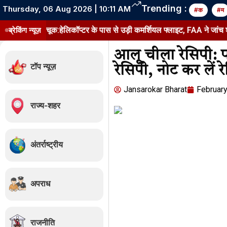
Trending :
Thursday, 06 Aug 2026 | 10:11 AM
#क
#म
 में चूक:हेलिकॉप्टर के पास से उड़ी कमर्शियल फ्लाइट, FAA ने जांच शुरू की
ब्रेकिंग न्यूज़
स
आलू चीला रेसिपी: पर
टॉप न्यूज़
रेसिपी, नोट कर लें र
Jansarokar Bharat
February
राज्य-शहर
अंतर्राष्ट्रीय
अपराध
राजनीति