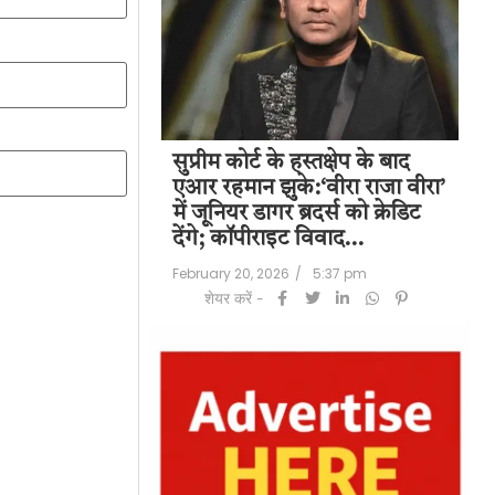
पति राज कुंद्रा को
सुप्रीम कोर्ट के हस्तक्षेप के बाद
शिल
हत:150 करोड़ रुपए
एआर रहमान झुके:‘वीरा राजा वीरा’
बड
लॉन्ड्रिंग केस में
में जूनियर डागर ब्रदर्स को क्रेडिट
के 
देंगे; कॉपीराइट विवाद…
मि
/
6:23 pm
February 20, 2026
/
5:37 pm
Feb
शेयर करें -