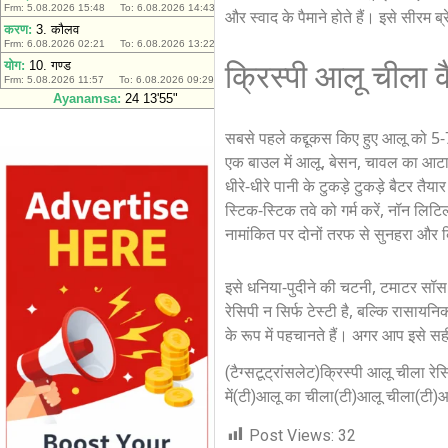
और स्वाद के पैमाने होते हैं। इसे सीरम 
क्रिस्पी आलू चीला क
सबसे पहले कद्दूकस किए हुए आलू को 5-7
एक बाउल में आलू, बेसन, चावल का आटा,
धीरे-धीरे पानी के टुकड़े टुकड़े बैटर त
स्टिक-स्टिक तवे को गर्म करें, नॉन लि
नामांकित पर दोनों तरफ से सुनहरा और क्
इसे धनिया-पुदीने की चटनी, टमाटर सॉस य
रेसिपी न सिर्फ टेस्टी है, बल्कि रासायन
के रूप में पहचानते हैं। अगर आप इसे सही
(टैग्सटूट्रांसलेट)क्रिस्पी आलू चीला र
में(टी)आलू का चीला(टी)आलू चीला(टी)आ
Post Views:
32