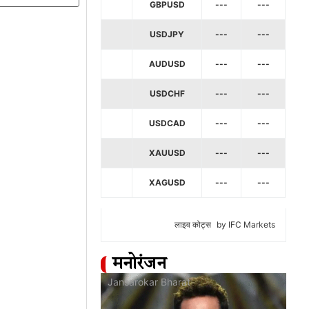
GBPUSD
---
---
USDJPY
---
---
AUDUSD
---
---
USDCHF
---
---
USDCAD
---
---
XAUUSD
---
---
XAGUSD
---
---
लाइव कोट्स
by IFC Markets
मनोरंजन
at
Jansarokar Bharat
Jan