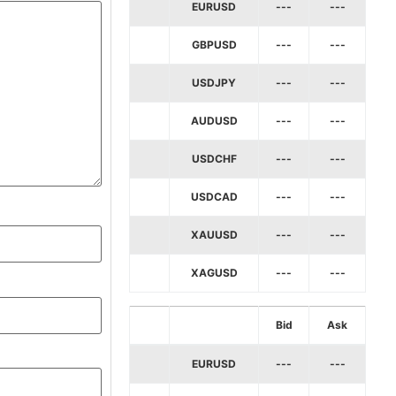
EURUSD
---
---
GBPUSD
---
---
USDJPY
---
---
AUDUSD
---
---
USDCHF
---
---
USDCAD
---
---
XAUUSD
---
---
XAGUSD
---
---
Bid
Ask
EURUSD
---
---