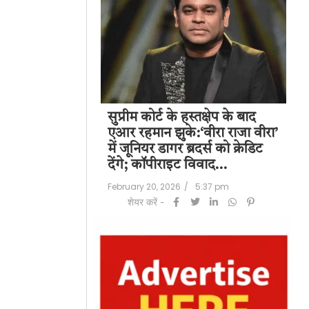
पति राज कुंद्रा को
सुप्रीम कोर्ट के हस्तक्षेप के बाद
शिल
हत:150 करोड़ रुपए
एआर रहमान झुके:‘वीरा राजा वीरा’
बड
लॉन्ड्रिंग केस में
में जूनियर डागर ब्रदर्स को क्रेडिट
के 
देंगे; कॉपीराइट विवाद…
मि
/
6:23 pm
February 20, 2026
/
5:37 pm
Feb
शेयर करें -