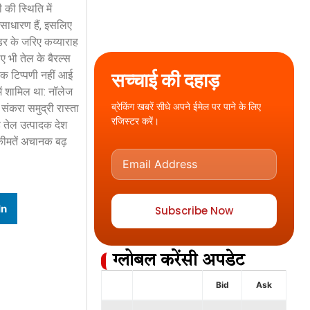
की स्थिति में
असाधारण हैं, इसलिए
ंडर के जरिए कय्याराह
ए भी तेल के बैरल्स
सच्चाई की दहाड़
 टिप्पणी नहीं आई
ें शामिल था: नॉलेज
ब्रेकिंग खबरें सीधे अपने ईमेल पर पाने के लिए
संकरा समुद्री रास्ता
रजिस्टर करें।
 तेल उत्पादक देश
और कीमतें अचानक बढ़
In
Subscribe Now
ग्लोबल करेंसी अपडेट
Bid
Ask