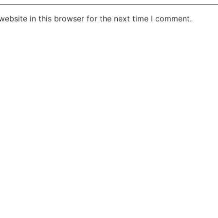
ebsite in this browser for the next time I comment.
Jansarokar Bharat
Jansarokar Bhar