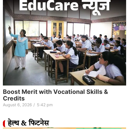
Boost Merit with Vocational Skills &
Credits
August 6, 2026
/
5:42 pm
हेल्थ & फिटनेस