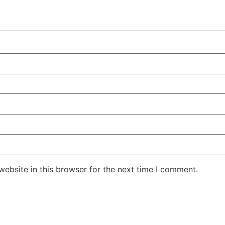
ebsite in this browser for the next time I comment.
Jansarokar Bharat
Jansarokar Bhar