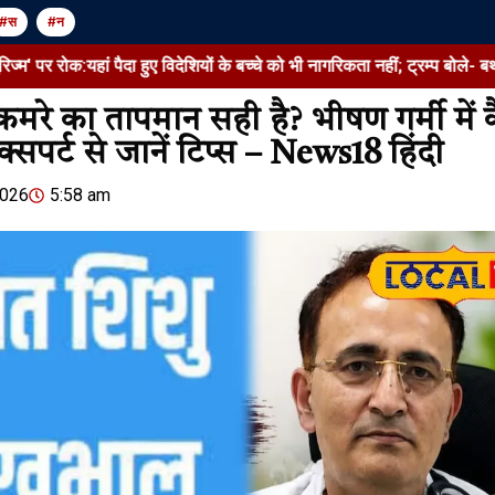
#स
#न
:यहां पैदा हुए विदेशियों के बच्चे को भी नागरिकता नहीं; ट्रम्प बोले- बर्थराइट सि
कमरे का तापमान सही है? भीषण गर्मी में कै
सपर्ट से जानें टिप्स – News18 हिंदी
Jansarokar Bharat
Jansarokar Bhar
2026
5:58 am
सरकार का हवाई ईंधन में एथेनॉल
अमेरिका में पहली
मिलाने का प्लान नहीं:केजरीवाल के
पर रोक:यहां पैद
दावे को गलत बताया, मंत्री बोले-
बच्चे को भी नागर
अफवाह फैलाकर यात्रियों…
बोले- बर्थराइट
August 6, 2026
/
4:03 pm
August 7, 2026
/