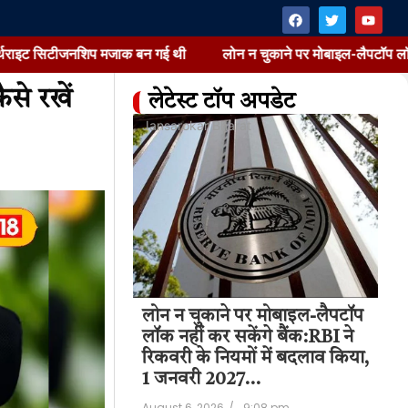
टीजनशिप मजाक बन गई थी
लोन न चुकाने पर मोबाइल-लैपटॉप लॉक नहीं कर सकेंगे
से रखें
लेटेस्ट टॉप अपडेट
at
Jansarokar Bharat
Jan
 बार 'बर्थ टूरिज्म'
लोन न चुकाने पर मोबाइल-लैपटॉप
लो
ा हुए विदेशियों के
लॉक नहीं कर सकेंगे बैंक:RBI ने
लॉ
िकता नहीं; ट्रम्प
रिकवरी के नियमों में बदलाव किया,
रि
…
1 जनवरी 2027…
कि
4:18 am
August 6, 2026
/
9:08 pm
Aug