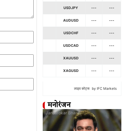
USDJPY
---
---
AUDUSD
---
---
USDCHF
---
---
USDCAD
---
---
XAUUSD
---
---
XAGUSD
---
---
लाइव कोट्स
by IFC Markets
मनोरंजन
at
Jansarokar Bharat
Jan