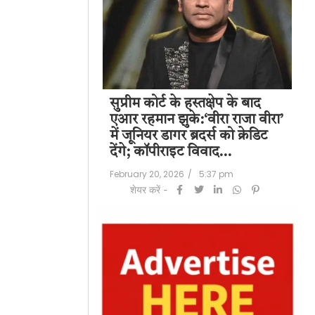
पति राज कुंद्रा को
सुप्रीम कोर्ट के हस्तक्षेप के बाद
शिल
हत:150 करोड़ रुपए
एआर रहमान झुके:‘वीरा राजा वीरा’
बड
लॉन्ड्रिंग केस में
में जूनियर डागर ब्रदर्स को क्रेडिट
के 
देंगे; कॉपीराइट विवाद…
मि
/
6:23 pm
February 20, 2026
/
5:37 pm
Feb
शेयर करें -