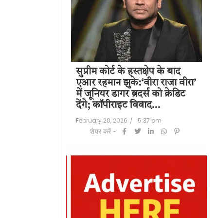
पति राज कुंद्रा को
सुप्रीम कोर्ट के हस्तक्षेप के बाद
शिल
हत:150 करोड़ रुपए
एआर रहमान झुके:‘वीरा राजा वीरा’
बड
लॉन्ड्रिंग केस में
में जूनियर डागर ब्रदर्स को क्रेडिट
के 
देंगे; कॉपीराइट विवाद…
मि
/
6:23 pm
February 20, 2026
/
5:37 pm
Feb
शेयर करें -