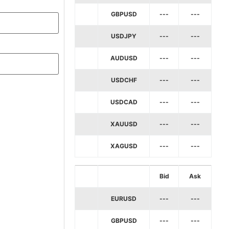
GBPUSD
---
---
USDJPY
---
---
AUDUSD
---
---
USDCHF
---
---
USDCAD
---
---
XAUUSD
---
---
XAGUSD
---
---
Bid
Ask
EURUSD
---
---
GBPUSD
---
---