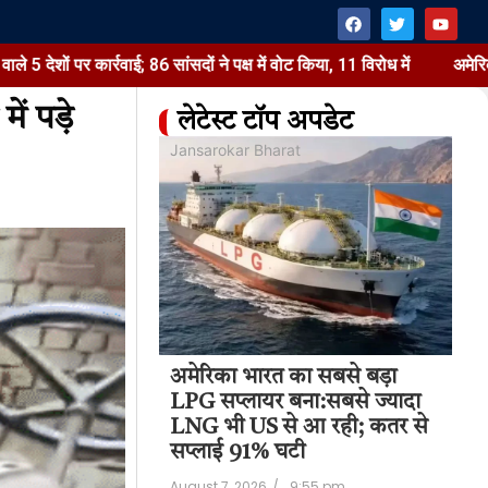
वाई; 86 सांसदों ने पक्ष में वोट किया, 11 विरोध में
अमेरिका भारत का सब
ं पड़े
लेटेस्ट टॉप अपडेट
at
Jansarokar Bharat
Jan
अमेरिका भारत का सबसे बड़ा
अम
 टैरिफ वाला बिल
LPG सप्लायर बना:सबसे ज्यादा
LP
में पास:रूसी तेल
LNG भी US से आ रही; कतर से
LN
ेशों पर कार्रवाई;
सप्लाई 91% घटी
सप
August 7, 2026
/
9:55 pm
Aug
11:22 pm