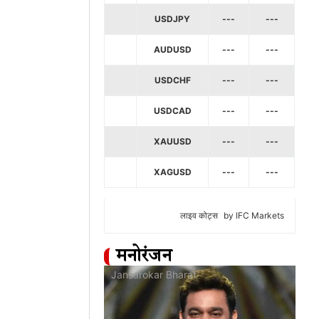
USDJPY
---
---
AUDUSD
---
---
USDCHF
---
---
USDCAD
---
---
XAUUSD
---
---
XAGUSD
---
---
लाइव कोट्स
by IFC Markets
मनोरंजन
at
Jansarokar Bharat
Jan