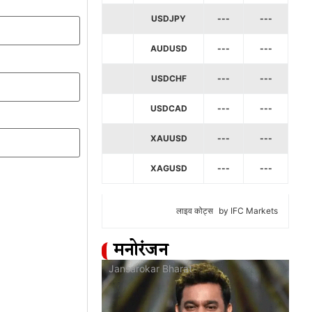
USDJPY
---
---
AUDUSD
---
---
USDCHF
---
---
USDCAD
---
---
XAUUSD
---
---
XAGUSD
---
---
लाइव कोट्स
by IFC Markets
मनोरंजन
at
Jansarokar Bharat
Jan