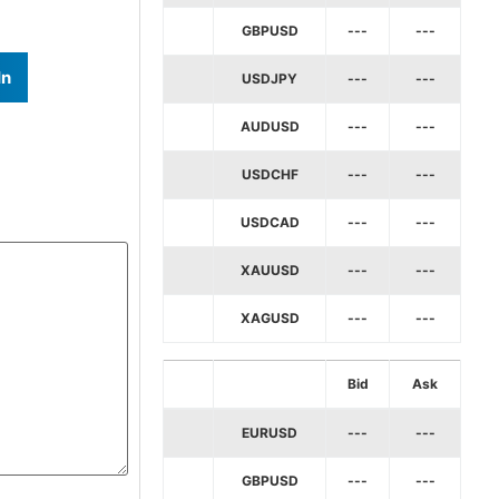
GBPUSD
---
---
In
USDJPY
---
---
AUDUSD
---
---
USDCHF
---
---
USDCAD
---
---
XAUUSD
---
---
XAGUSD
---
---
Bid
Ask
EURUSD
---
---
GBPUSD
---
---