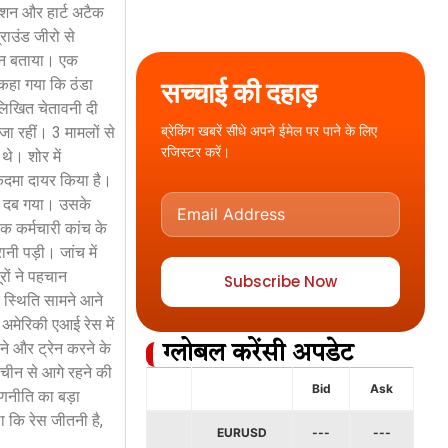
रेशन और हार्ट अटैक
राउंड जीरो से
ठिन बताया। एक
 कहा गया कि ठंडा
सच्चाई की दहाड़
 लिखित चेतावनी दी
ब्रेकिंग खबरें सीधे अपने ईमेल पर पाने के लिए
जा रहीं। 3 मामलों से
रजिस्टर करें।
थे। शोर में
ुकदमा दायर किया है।
चे दब गया। उसके
एक कर्मचारी कांच के
ी पड़ी। जांच में
ों ने पहचान
Subscribe Now
 स्थिति सामने आने
 अमेरिकी एआई रेस में
ने और ट्रेन करने के
ग्लोबल करेंसी अपडेट
 चीन से आगे रहने की
Bid
Ask
रणनीति का बड़ा
 कि रेस जीतनी है,
EURUSD
---
---