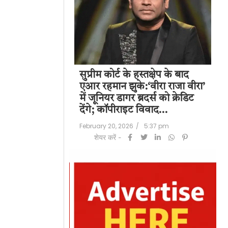
पति राज कुंद्रा को
सुप्रीम कोर्ट के हस्तक्षेप के बाद
शिल
हत:150 करोड़ रुपए
एआर रहमान झुके:‘वीरा राजा वीरा’
बड
लॉन्ड्रिंग केस में
में जूनियर डागर ब्रदर्स को क्रेडिट
के 
देंगे; कॉपीराइट विवाद…
मि
/
6:23 pm
February 20, 2026
/
5:37 pm
Feb
शेयर करें -