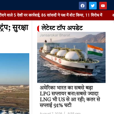
ों पर कार्रवाई; 86 सांसदों ने पक्ष में वोट किया, 11 विरोध में
अमेरिका भ
ंप; सुरक्षा
लेटेस्ट टॉप अपडेट
at
Jansarokar Bharat
Jan
अमेरिका भारत का सबसे बड़ा
अम
 टैरिफ वाला बिल
LPG सप्लायर बना:सबसे ज्यादा
LP
में पास:रूसी तेल
LNG भी US से आ रही; कतर से
LN
ेशों पर कार्रवाई;
सप्लाई 91% घटी
सप
August 7, 2026
/
9:55 pm
Aug
11:22 pm