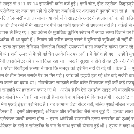
 से साइट से 911 पर 14 इमरजेंसी कॉल दर्ज हुईं। इनमें चोट, हीट स्ट्रोक, डिहाइड्
रोजेक्ट पर काम कर रहीं दो ठेकेदार कंपनियों पर अदालत में मुकदमे चल रहे हैं। ग्
े लिए ‘लग्जरी’ बता तरसाया गया वर्कर्स ने साइट के अंदर के हालात को काफी क
 की तेज गर्मी में भी साइट पर पीने का पानी आसानी से उपलब्ध नहीं है। वर्कर्स से
 वापस ले लिए गए। एक वर्कर्स के मुताबिक कूलिंग स्टेशन में ज्यादा समय बिताने पर
क भी आ चुको हैं। निर्माण की स्पीड बनाए रखने में बुनियादी सुविधाएं भी नहीं दी 
1 – ट्रक ड्राइवर डेनियल गोंजालेज बिजली उपकरणों वाला कंक्रीट बॉक्स उतार रहे 
 थे। तभी ऊपर से फेंकी गई चेन उनके सिर पर लगी। वे बेहोश हो गए। उन्होंने म
 एक्सकेवेटर को रास्ता दिखा रहा था। जरूरी सुरक्षा न होने से वह ट्रैक के नी
। ओशा रिकॉर्ड्स संस्था ने पाया कि मजदूर को ट्रेनिंग नहीं दी गई थी। केस 3 – 
े तीन पैनल उसके पैर पर गिर पड़े। जांघ की हड्डी टूट गई और कई सर्जरी करान
त्म करने का दबाव था। गोपनीयता समझौते ताकि वर्कर शिकायत नहीं करें कई मजदूर
ा समझौते पर हस्ताक्षर कराए गए थे। आरोप है कि ऐसे समझौते साइट की वास्तविक
खुलकर बोलने पर नौकरी जा सकती है या आगे काम मिलने में दिक्कत होगी। स्टारगेट –
मेगा एआई इंफ्रा प्रोजेक्ट है। यह सामान्य डेटा सेंटर नहीं, बल्कि एआई मॉडल चला
 हिस्सा है। इसमें ओपनएआई, ओरेकल और सॉफ्टबैंक जैसे नाम जुड़े हैं। इसका लक्ष्य
्रोजेक्ट जल्दी बनाना होगा – ट्रम्प अमेरिकी राष्ट्रपति ट्रम्प स्टारगेट को एआई 
ओरेकल के लैरी व सॉफ्टबैंक के सन के साथ इसकी घोषणा हुई थी। ट्रम्प ने कहा था