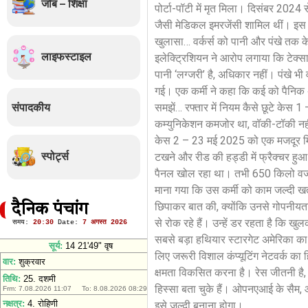
जॉब – शिक्षा
पोर्टा-पॉटी में मृत मिला। दिसंबर 2024
जैसी मेडिकल इमरजेंसी शामिल थीं। इस प्
खुलासा… वर्कर्स को पानी और पंखे तक क
लाइफस्टाइल
इलेक्ट्रिशियन ने आरोप लगाया कि टेक्सास
पानी ‘लग्जरी’ है, अधिकार नहीं। पंखे भी
गई। एक कर्मी ने कहा कि कई को पैनिक अटै
संपादकीय
समझें… रफ्तार में नियम कैसे छूटे केस 
कम्युनिकेशन कमजोर था, वॉकी-टॉकी नहीं
केस 2 – 23 मई 2025 को एक मजदूर मिनी
स्पोर्ट्स
टखने और रीड की हड्डी में फ्रैक्चर हुआ
पैनल खोल रहा था। तभी 650 किलो वजन क
माना गया कि उस कर्मी को काम जल्दी ख
छिपाकर बात की, क्योंकि उनसे गोपनीयत
दैनिक पंचांग
से रोक रहे हैं। उन्हें डर रहता है कि 
सबसे बड़ा हथियार स्टारगेट अमेरिका का 
लिए जरूरी विशाल कंप्यूटिंग नेटवर्क का
क्षमता विकसित करना है। रेस जीतनी है, प
हिस्सा बता चुके हैं। ओपनएआई के सैम, 
इसे जल्दी बनाना होगा।