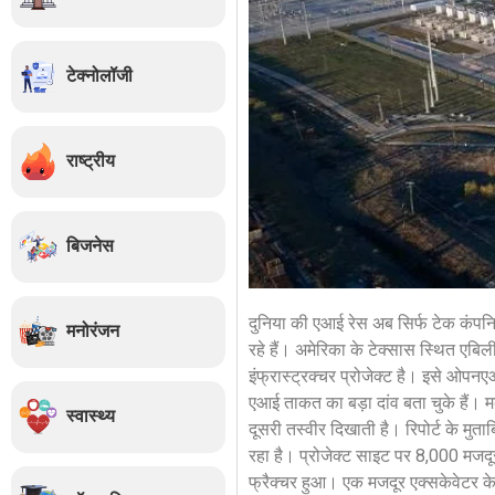
टेक्नोलॉजी
राष्ट्रीय
बिजनेस
दुनिया की एआई रेस अब सिर्फ टेक कंपनिय
मनोरंजन
रहे हैं। अमेरिका के टेक्सास स्थित एब
इंफ्रास्ट्रक्चर प्रोजेक्ट है। इसे ओपन
एआई ताकत का बड़ा दांव बता चुके हैं। 
स्वास्थ्य
दूसरी तस्वीर दिखाती है। रिपोर्ट के मुत
रहा है। प्रोजेक्ट साइट पर 8,000 मजदूरो
फ्रैक्चर हुआ। एक मजदूर एक्सकेवेटर क