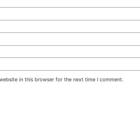
ebsite in this browser for the next time I comment.
Jansarokar Bharat
Jansarokar Bhar