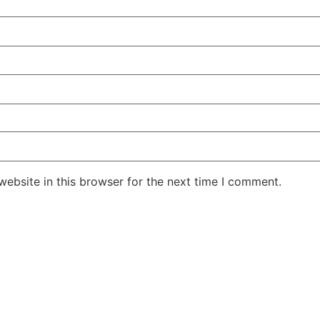
ebsite in this browser for the next time I comment.
Jansarokar Bharat
Jansarokar Bhar