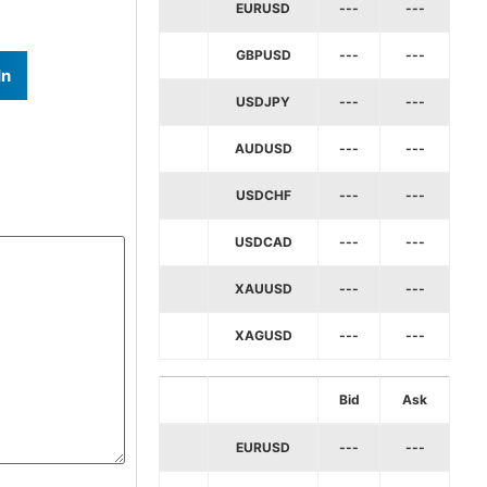
EURUSD
---
---
GBPUSD
---
---
In
USDJPY
---
---
AUDUSD
---
---
USDCHF
---
---
USDCAD
---
---
XAUUSD
---
---
XAGUSD
---
---
Bid
Ask
EURUSD
---
---