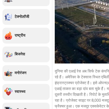
टेक्नोलॉजी
राष्ट्रीय
बिजनेस
दुनिया की एआई रेस अब सिर्फ टेक कंपनिय
मनोरंजन
रहे हैं। अमेरिका के टेक्सास स्थित एब
इंफ्रास्ट्रक्चर प्रोजेक्ट है। इसे ओपन
एआई ताकत का बड़ा दांव बता चुके हैं। 
स्वास्थ्य
दूसरी तस्वीर दिखाती है। रिपोर्ट के मुत
रहा है। प्रोजेक्ट साइट पर 8,000 मजदूरो
फ्रैक्चर हुआ। एक मजदूर एक्सकेवेटर क