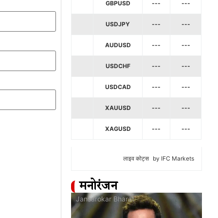
GBPUSD
---
---
USDJPY
---
---
AUDUSD
---
---
USDCHF
---
---
USDCAD
---
---
XAUUSD
---
---
XAGUSD
---
---
लाइव कोट्स
by IFC Markets
मनोरंजन
at
Jansarokar Bharat
Jan