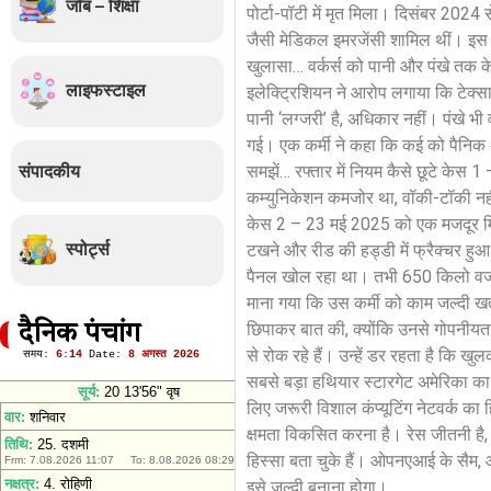
जॉब – शिक्षा
पोर्टा-पॉटी में मृत मिला। दिसंबर 2024
जैसी मेडिकल इमरजेंसी शामिल थीं। इस प्
खुलासा… वर्कर्स को पानी और पंखे तक क
लाइफस्टाइल
इलेक्ट्रिशियन ने आरोप लगाया कि टेक्सास
पानी ‘लग्जरी’ है, अधिकार नहीं। पंखे भी
गई। एक कर्मी ने कहा कि कई को पैनिक अटै
संपादकीय
समझें… रफ्तार में नियम कैसे छूटे केस 
कम्युनिकेशन कमजोर था, वॉकी-टॉकी नहीं
केस 2 – 23 मई 2025 को एक मजदूर मिनी
स्पोर्ट्स
टखने और रीड की हड्डी में फ्रैक्चर हुआ
पैनल खोल रहा था। तभी 650 किलो वजन क
माना गया कि उस कर्मी को काम जल्दी ख
छिपाकर बात की, क्योंकि उनसे गोपनीयत
दैनिक पंचांग
से रोक रहे हैं। उन्हें डर रहता है कि 
सबसे बड़ा हथियार स्टारगेट अमेरिका का 
लिए जरूरी विशाल कंप्यूटिंग नेटवर्क का
क्षमता विकसित करना है। रेस जीतनी है, प
हिस्सा बता चुके हैं। ओपनएआई के सैम, 
इसे जल्दी बनाना होगा।