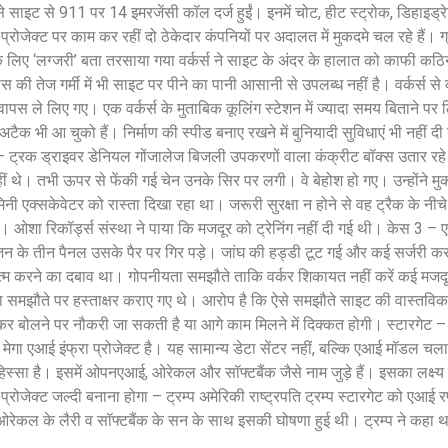
 से साइट से 911 पर 14 इमरजेंसी कॉल दर्ज हुईं। इनमें चोट, हीट स्ट्रोक, डिहाइड्
रोजेक्ट पर काम कर रहीं दो ठेकेदार कंपनियों पर अदालत में मुकदमे चल रहे हैं। ग्
े लिए ‘लग्जरी’ बता तरसाया गया वर्कर्स ने साइट के अंदर के हालात को काफी क
 की तेज गर्मी में भी साइट पर पीने का पानी आसानी से उपलब्ध नहीं है। वर्कर्स से
 वापस ले लिए गए। एक वर्कर्स के मुताबिक कूलिंग स्टेशन में ज्यादा समय बिताने पर
क भी आ चुको हैं। निर्माण की स्पीड बनाए रखने में बुनियादी सुविधाएं भी नहीं दी 
1 – ट्रक ड्राइवर डेनियल गोंजालेज बिजली उपकरणों वाला कंक्रीट बॉक्स उतार रहे 
 थे। तभी ऊपर से फेंकी गई चेन उनके सिर पर लगी। वे बेहोश हो गए। उन्होंने म
 एक्सकेवेटर को रास्ता दिखा रहा था। जरूरी सुरक्षा न होने से वह ट्रैक के नी
। ओशा रिकॉर्ड्स संस्था ने पाया कि मजदूर को ट्रेनिंग नहीं दी गई थी। केस 3 – 
े तीन पैनल उसके पैर पर गिर पड़े। जांघ की हड्डी टूट गई और कई सर्जरी करान
त्म करने का दबाव था। गोपनीयता समझौते ताकि वर्कर शिकायत नहीं करें कई मजदूर
ा समझौते पर हस्ताक्षर कराए गए थे। आरोप है कि ऐसे समझौते साइट की वास्तविक
खुलकर बोलने पर नौकरी जा सकती है या आगे काम मिलने में दिक्कत होगी। स्टारगेट –
मेगा एआई इंफ्रा प्रोजेक्ट है। यह सामान्य डेटा सेंटर नहीं, बल्कि एआई मॉडल चला
 हिस्सा है। इसमें ओपनएआई, ओरेकल और सॉफ्टबैंक जैसे नाम जुड़े हैं। इसका लक्ष्य
्रोजेक्ट जल्दी बनाना होगा – ट्रम्प अमेरिकी राष्ट्रपति ट्रम्प स्टारगेट को एआई 
ओरेकल के लैरी व सॉफ्टबैंक के सन के साथ इसकी घोषणा हुई थी। ट्रम्प ने कहा था