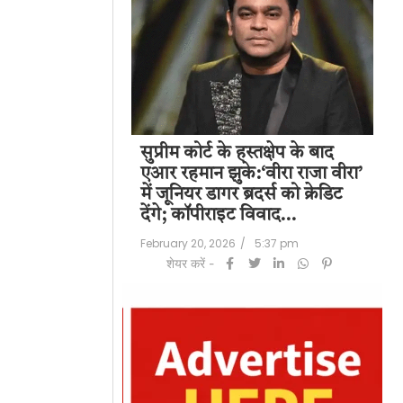
पति राज कुंद्रा को
सुप्रीम कोर्ट के हस्तक्षेप के बाद
शिल
हत:150 करोड़ रुपए
एआर रहमान झुके:‘वीरा राजा वीरा’
बड
लॉन्ड्रिंग केस में
में जूनियर डागर ब्रदर्स को क्रेडिट
के 
देंगे; कॉपीराइट विवाद…
मि
/
6:23 pm
February 20, 2026
/
5:37 pm
Feb
शेयर करें -