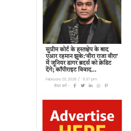
पति राज कुंद्रा को
सुप्रीम कोर्ट के हस्तक्षेप के बाद
शिल
हत:150 करोड़ रुपए
एआर रहमान झुके:‘वीरा राजा वीरा’
बड
लॉन्ड्रिंग केस में
में जूनियर डागर ब्रदर्स को क्रेडिट
के 
देंगे; कॉपीराइट विवाद…
मि
/
6:23 pm
February 20, 2026
/
5:37 pm
Feb
शेयर करें -