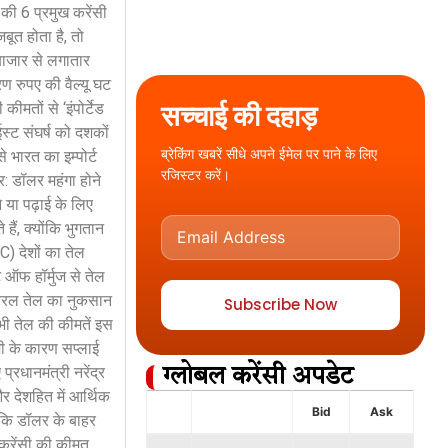
 की 6 प्रमुख करेंसी
बूत होता है, तो
बाजार से लगातार
ण रुपए की वैल्यू घट
सच्चाई की दहाड़
मतों से ‘इंपोर्टेड
ईस्ट संघर्ष को दशकों
ब्रेकिंग खबरें सीधे अपने ईमेल पर पाने के लिए
 भारत का इम्पोर्ट
रजिस्टर करें।
: डॉलर महंगा होने
े या पढ़ाई के लिए
हैं, क्योंकि भुगतान
C) देशों का तेल
 ऑफ हॉर्मुज से तेल
 बैरल तेल का नुकसान
Subscribe Now
ो भी तेल की कीमतें इस
मी के कारण सप्लाई
रधानमंत्री नरेंद्र
ग्लोबल करेंसी अपडेट
और देशहित में आर्थिक
Bid
Ask
ाकि डॉलर के बाहर
 करेंसी की कीमत