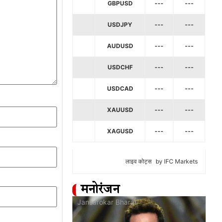
GBPUSD
---
---
USDJPY
---
---
AUDUSD
---
---
USDCHF
---
---
USDCAD
---
---
XAUUSD
---
---
XAGUSD
---
---
लाइव कोट्स
by IFC Markets
मनोरंजन
at
Jansarokar Bharat
Jan