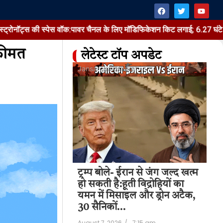
ी स्पेस वॉक:पावर चैनल के लिए मॉडिफिकेशन किट लगाई; 6.27 घंटे बाहर रहे
कीमत
लेटेस्ट टॉप अपडेट
at
Jansarokar Bharat
Jan
Me
 को अपग्रेड करने
ट्रम्प बोले- ईरान से जंग जल्द खत्म
Ne
स की स्पेस
हो सकती है:हूती विद्रोहियों का
Ch
ल के लिए
यमन में मिसाइल और ड्रोन अटैक,
िट लगाई; 6.27
30 सैनिकों…
Aug
August 7, 2026
/
7:15 am