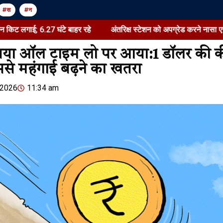
#स
#न
.27 घंटे बाहर रहे
अंतरिक्ष स्टेशन को अपग्रेड करने नासा एस्ट्रोनॉट्स क
रुपया ऑल टाइम लो पर आया:1 डॉलर की 
ससे महंगाई बढ़ने का खतरा
Jansarokar Bharat
Jansarokar Bhar
 2026
11:34 am
Salman Khan Alvira Khan
अंतरिक्ष स्टेशन
Court Notice
नासा एस्ट्रोनॉट्
वॉक:पावर चैन
August 7, 2026
/
5:00 am
मॉडिफिकेशन क
शेयर करें -
घंटे बाहर रहे