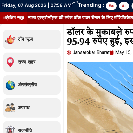
Trending :
Friday, 07 Aug 2026 | 07:59 AM
#क
#म
ने नासा एस्ट्रोनॉट्स की स्पेस वॉक:पावर चैनल के लिए मॉडिफिकेशन किट लगाई; 6
ब्रेकिंग न्यूज़
डॉलर के मुकाबले 
टॉप न्यूज़
95.94 रुपए हुई, इ
Jansarokar Bharat
May 15,
राज्य-शहर
अंतर्राष्ट्रीय
अपराध
राजनीति