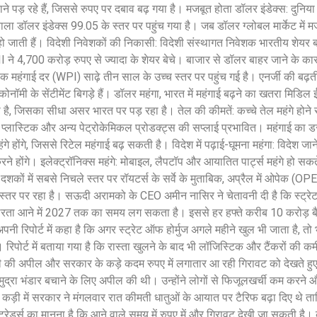
े पड़ रहे हैं, जिससे रुपए पर दबाव बढ़ गया है। मजबूत होता डॉलर इंडेक्स: दुनिया
ला डॉलर इंडेक्स 99.05 के स्तर पर पहुंच गया है। जब डॉलर ग्लोबल मार्केट में मज
 जाती हैं। विदेशी निवेशकों की निकासी: विदेशी संस्थागत निवेशक भारतीय शेयर 
II ने 4,700 करोड़ रुपए से ज्यादा के शेयर बेचे। बाजार से डॉलर बाहर जाने के कार
क महंगाई दर (WPI) साढ़े तीन साल के उच्च स्तर पर पहुंच गई है। एनर्जी की बढ़ती की
ोनॉमी के सेंटीमेंट बिगड़े हैं। डॉलर महंगा, भारत में महंगाई बढ़ने का खतरा मिडिल 
है, जिसका सीधा असर भारत पर पड़ रहा है। तेल की कीमतें: कच्चे तेल महंगे होने से
 प्लास्टिक और अन्य पेट्रोकेमिकल प्रोडक्ट्स की सप्लाई प्रभावित। महंगाई का डर
गे होंगे, जिससे रिटेल महंगाई बढ़ सकती है। विदेश में पढ़ाई-घूमना महंगा: विदेश जान
े होंगे। इलेक्ट्रॉनिक्स महंगे: मोबाइल, लैपटॉप और आयातित पार्ट्स महंगे हो सकते 
 दशकों में सबसे निचले स्तर पर रॉयटर्स के सर्वे के मुताबिक, अप्रैल में ओपेक (OPE
 स्तर पर रहा है। सऊदी अरामको के CEO अमीन नासिर ने चेतावनी दी है कि स्ट्रेट
ं स्थिरता आने में 2027 तक का समय लग सकता है। इससे हर हफ्ते करीब 10 करोड़
 ने अपनी रिपोर्ट में कहा है कि अगर स्ट्रेट ऑफ होर्मुज अगले महीने खुल भी जाता है, त
पोर्ट में बताया गया है कि रास्ता खुलने के बाद भी लॉजिस्टिक और टैंकरों की क
्री की अपील और सरकार के कड़े कदम रुपए में लगातार आ रही गिरावट को देखते हुए प्
शी मुद्रा भंडार बचाने के लिए अपील की थी। उन्होंने लोगों से फिजूलखर्ची कम करने 
ड़ी में सरकार ने मंगलवार रात कीमती धातुओं के आयात पर टैरिफ बढ़ा दिए थे त
रेडर्स का मानना है कि आने वाले समय में रुपए में और गिरावट देखी जा सकती है।