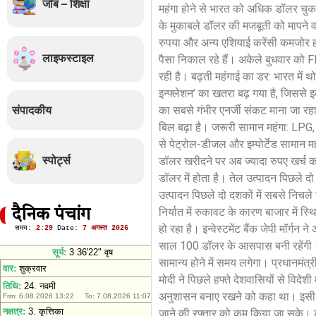
जॉब – शिक्षा
महंगा होने से भारत को अधिक डॉलर चुकान
के मुकाबले डॉलर की मजबूती को मापने वा
रुपया और अन्य एशियाई करेंसी कमजोर हो
लाइफस्टाइल
पैसा निकाल रहे हैं। अकेले बुधवार को F
रही है। बढ़ती महंगाई का डर: भारत में थो
इन्फ्लेशन’ का खतरा बढ़ गया है, जिससे इक
संपादकीय
का सबसे गंभीर एनर्जी संकट माना जा रहा 
बिल बढ़ा है। जरूरी सामान महंगा: LPG,
से पेट्रोल-डीजल और इम्पोर्टेड सामान महं
स्पोर्ट्स
डॉलर खरीदने पर अब ज्यादा रुपए खर्च करन
डॉलर में होता है। तेल उत्पादन पिछले दो
उत्पादन पिछले दो दशकों में सबसे निचले
निर्यात में रुकावट के कारण बाजार मे
दैनिक पंचांग
हो रहा है। इन्वेस्टमेंट बैंक जेपी मॉर्गन
साल 100 डॉलर के आसपास बनी रहेंगी। रि
सामान्य होने में समय लगेगा। प्रधानमंत
मोदी ने पिछले हफ्ते देशवासियों से विदे
अनुशासन बनाए रखने को कहा था। इसी क
जाने की रफ्तार को कम किया जा सके। ट्