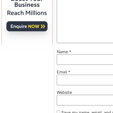
Name
*
Email
*
Website
Save my name, email, and w