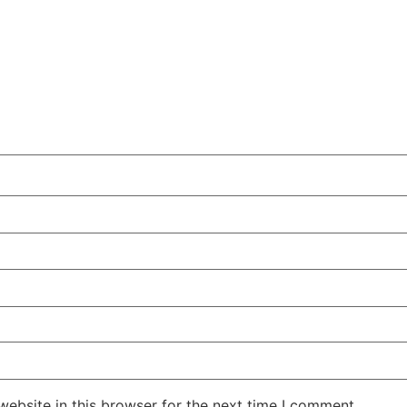
Jansarokar Bharat
Jansarokar Bhar
ebsite in this browser for the next time I comment.