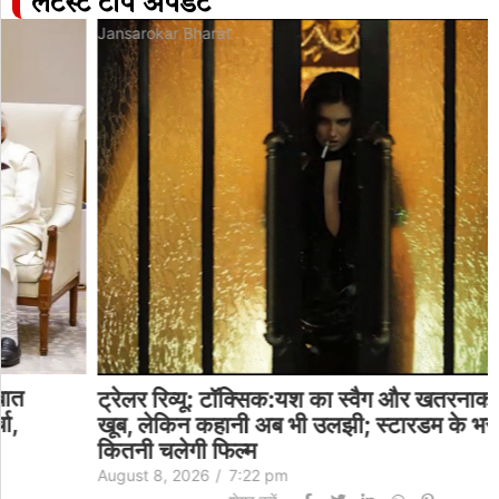
लेटेस्ट टॉप अपडेट
Jansarokar Bharat
ट्रेलर रिव्यू: टॉक्सिक:यश का स्वैग और खतरनाक एक्शन
खूब, लेकिन कहानी अब भी उलझी; स्टारडम के भरोसे
कितनी चलेगी फिल्म
August 8, 2026
/
7:22 pm