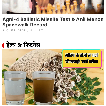
Agni-4 Ballistic Missile Test & Anil Menon
Spacewalk Record
August 8, 2026
/
4:30 am
हेल्थ & फिटनेस